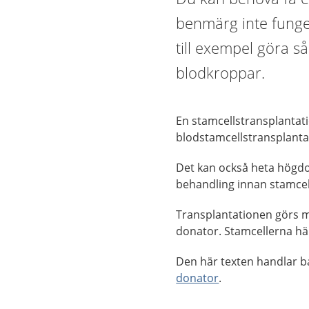
benmärg inte funge
till exempel göra s
blodkroppar.
En stamcellstransplantat
blodstamcellstransplanta
Det kan också heta högd
behandling innan stamcel
Transplantationen görs m
donator. Stamcellerna hä
Den här texten handlar ba
donator
.