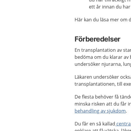
ett år innan du har
Här kan du läsa mer om d
Förberedelser
En transplantation av st
bedöma om du klarar av b
undersöker njurarna, lung
Läkaren undersöker också
transplantationen, till ex
De flesta behöver få tänd
minska risken att du får 
behandling av sjukdom
.
Du får en så kallad
centra
enklare att få vätska, lä