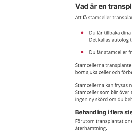
Vad är en transp
Att få stamceller transpl
Du får tillbaka dina
Det kallas autolog 
Du får stamceller f
Stamcellerna transplanter
bort sjuka celler och för
Stamcellerna kan frysas n
Stamceller som blir över 
ingen ny skörd om du beh
Behandling i flera st
Förutom transplantatione
återhämtning.