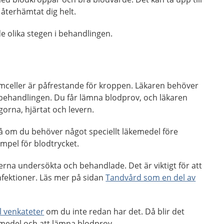
 återhämtat dig helt.
e olika stegen i behandlingen.
amceller är påfrestande för kroppen. Läkaren behöver
ehandlingen. Du får lämna blodprov, och läkaren
orna, hjärtat och levern.
 om du behöver något speciellt läkemedel före
empel för blodtrycket.
erna undersökta och behandlade. Det är viktigt för att
infektioner. Läs mer på sidan
Tandvård som en del av
l venkateter
om du inte redan har det. Då blir det
kemedel och att lämna blodprov.