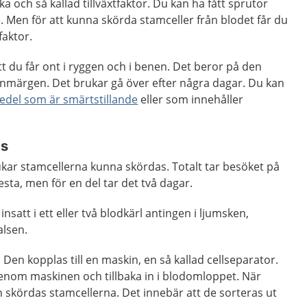
 och så kallad tillväxtfaktor. Du kan ha fått sprutor
e. Men för att kunna skörda stamceller från blodet får du
faktor.
tt du får ont i ryggen och i benen. Det beror på den
benmärgen. Det brukar gå över efter några dagar. Du kan
medel som är smärtstillande
eller som innehåller
as
brukar stamcellerna kunna skördas. Totalt tar besöket på
lesta, men för en del tar det två dagar.
nsatt i ett eller två blodkärl antingen i ljumsken,
alsen.
. Den kopplas till en maskin, en så kallad cellseparator.
genom maskinen och tillbaka in i blodomloppet. När
 skördas stamcellerna. Det innebär att de sorteras ut