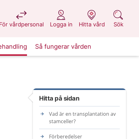
på 1177.se
på 1177.se
på 1177.se
på 1177.se
För vårdpersonal
Logga in
Hitta vård
Sök
ehandling
Så fungerar vården
Hitta på sidan
Vad är en transplantation av
stamceller?
Förberedelser