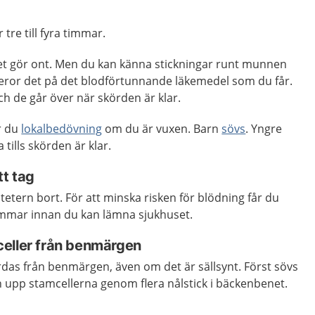
 tre till fyra timmar.
 det gör ont. Men du kan känna stickningar runt munnen
eror det på det blodförtunnande läkemedel som du får.
ch de går över när skörden är klar.
år du
lokalbedövning
om du är vuxen. Barn
sövs
. Yngre
 tills skörden är klar.
tt tag
tetern bort. För att minska risken för blödning får du
a timmar innan du kan lämna sjukhuset.
eller från benmärgen
rdas från benmärgen, även om det är sällsynt. Först sövs
 upp stamcellerna genom flera nålstick i bäckenbenet.