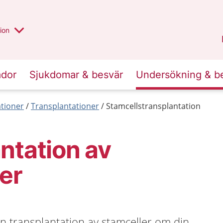
valt region
annan
ion
Örebro län
.
ador
Sjukdomar & besvär
Undersökning & b
tioner
Transplantationer
Stamcellstransplantation
ntation av
er
n transplantation av stamceller om din