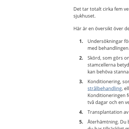
Det tar totalt cirka fem 
sjukhuset.
Här är en översikt över de
Undersökningar för 
med behandlingen
Skörd, som görs om 
stamcellerna betyde
kan behöva stanna 
Konditionering, so
strålbehandling
, e
Konditioneringen f
två dagar och en v
Transplantation av 
Återhämtning. Du be
du har tillräckligt