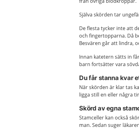
från övriga blodkroppar.
Själva skörden tar ungefär
De flesta tycker inte att
och fingertopparna. Då b
Besvären går att lindra, o
Innan katetern sätts in f
barn fortsätter vara sövda
Du får stanna kvar e
När skörden är klar tas ka
ligga still en eller någr
Skörd av egna stamc
Stamceller kan också skö
man. Sedan suger läkaren