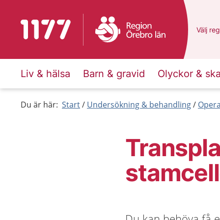
Till startsidan för 1177
Du har 
Välj
en 
reg
Liv & hälsa
Barn & gravid
Olyckor & sk
Du är här:
Start
Undersökning & behandling
Opera
Transpla
stamcell
Du kan behöva få e