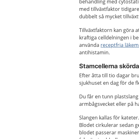
behandling med cytostatika
med tillväxtfaktor tidigar
dubbelt så mycket tillväxt
Tillväxtfaktorn kan göra a
kraftiga celldelningen i 
använda
receptfria läke
antihistamin.
Stamcellerna skörd
Efter åtta till tio dagar 
sjukhuset en dag för de f
Du får en tunn plastslang i
armbågsvecket eller på h
Slangen kallas för kateter
Blodet cirkulerar sedan 
blodet passerar maskinen