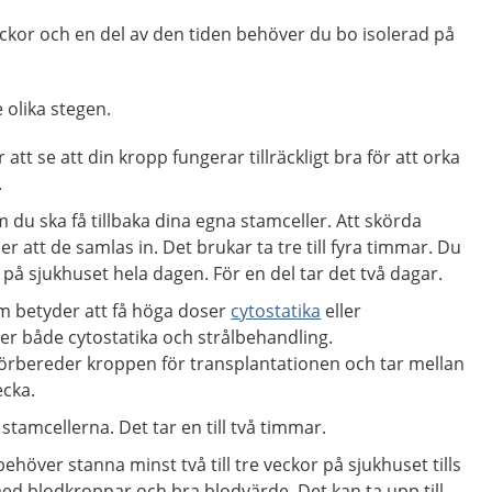
veckor och en del av den tiden behöver du bo isolerad på
 olika stegen.
att se att din kropp fungerar tillräckligt bra för att orka
.
du ska få tillbaka dina egna stamceller. Att skörda
r att de samlas in. Det brukar ta tre till fyra timmar. Du
på sjukhuset hela dagen. För en del tar det två dagar.
m betyder att få höga doser
cytostatika
eller
ller både cytostatika och strålbehandling.
örbereder kroppen för transplantationen och tar mellan
ecka.
stamcellerna. Det tar en till två timmar.
höver stanna minst två till tre veckor på sjukhuset tills
 med blodkroppar och bra blodvärde. Det kan ta upp till