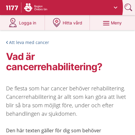
Du har valt region
Örebro län
.
Till startsidan för 1177
på 1177.se
på 1177.se
Meny
Logga in
Hitta vård
Att leva med cancer
Vad är
cancerrehabilitering?
De flesta som har cancer behöver rehabilitering.
Cancerrehabilitering är allt som kan göra att livet
blir så bra som möjligt före, under och efter
behandlingen av sjukdomen.
Den här texten gäller för dig som behöver