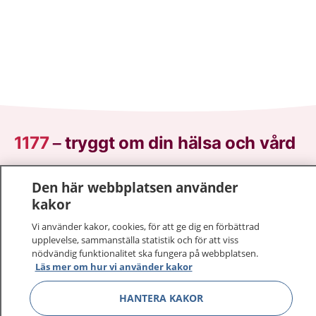
1177
–
tryggt om din hälsa och vård
På 1177.se får du råd om hälsa och information om
Den här webbplatsen använder
sjukdomar och vilka mottagningar du kan kontakta.
kakor
Logga in för att läsa din journal och göra dina
vårdärenden. Ring telefonnummer 1177 för
Vi använder kakor, cookies, för att ge dig en förbättrad
upplevelse, sammanställa statistik och för att viss
sjukvårdsrådgivning dygnet runt.
nödvändig funktionalitet ska fungera på webbplatsen.
1177 ger dig råd när du vill må bättre.
Läs mer om hur vi använder kakor
HANTERA KAKOR