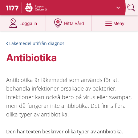
Du har valt region
Örebro län
.
Till startsidan för 1177
på 1177.se
på 1177.se
Meny
Logga in
Hitta vård
Läkemedel utifrån diagnos
Antibiotika
Antibiotika är läkemedel som används för att
behandla infektioner orsakade av bakterier.
Infektioner kan också bero på virus eller svampar,
men då fungerar inte antibiotika. Det finns flera
olika typer av antibiotika.
Den här texten beskriver olika typer av antibiotika.