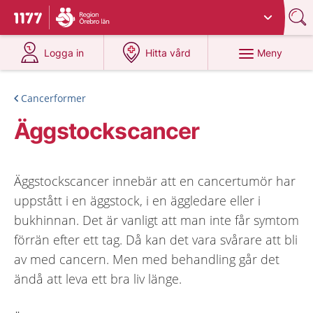
Du har valt region
Örebro län
.
Till startsidan för 1177
på 1177.se
på 1177.se
Meny
Logga in
Hitta vård
Cancerformer
Äggstockscancer
Äggstockscancer innebär att en cancertumör har
uppstått i en äggstock, i en äggledare eller i
bukhinnan. Det är vanligt att man inte får symtom
förrän efter ett tag. Då kan det vara svårare att bli
av med cancern. Men med behandling går det
ändå att leva ett bra liv länge.