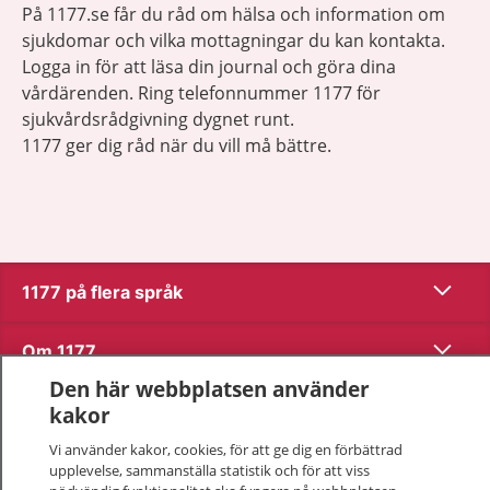
På 1177.se får du råd om hälsa och information om
sjukdomar och vilka mottagningar du kan kontakta.
Logga in för att läsa din journal och göra dina
vårdärenden. Ring telefonnummer 1177 för
sjukvårdsrådgivning dygnet runt.
1177 ger dig råd när du vill må bättre.
Visa inn
1177 på flera språk
Visa inn
Om 1177
Den här webbplatsen använder
Visa inn
Kontakt
kakor
Vi använder kakor, cookies, för att ge dig en förbättrad
upplevelse, sammanställa statistik och för att viss
Behandling av personuppgifter