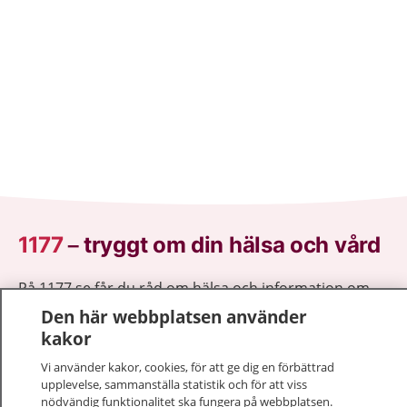
1177
–
tryggt om din hälsa och vård
På 1177.se får du råd om hälsa och information om
sjukdomar och vilka mottagningar du kan kontakta.
Den här webbplatsen använder
Logga in för att läsa din journal och göra dina
kakor
vårdärenden. Ring telefonnummer 1177 för
Vi använder kakor, cookies, för att ge dig en förbättrad
sjukvårdsrådgivning dygnet runt.
upplevelse, sammanställa statistik och för att viss
1177 ger dig råd när du vill må bättre.
nödvändig funktionalitet ska fungera på webbplatsen.