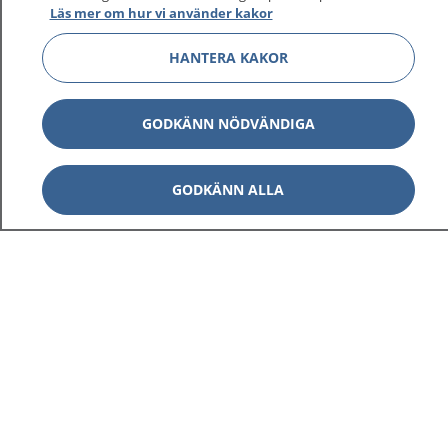
Läs mer om hur vi använder kakor
HANTERA KAKOR
Visa inn
1177 på flera språk
GODKÄNN NÖDVÄNDIGA
Visa inn
Om 1177
GODKÄNN ALLA
Visa inn
Kontakt
Behandling av personuppgifter
Hantering av kakor
Inställningar för kakor