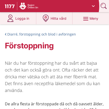
Du har valt region
Örebro län
.
Till startsidan för 1177
på 1177.se
på 1177.se
Meny
Logga in
Hitta vård
Diarré, förstoppning och blod i avföringen
Förstoppning
När du har förstoppning har du svårt att bajsa
och det kan också göra ont. Ofta räcker det att
dricka mer vätska och att äta mer fiberrik mat.
Det finns även receptfria läkemedel som du kan
använda.
De allra flesta är förstoppade då och då oavsett ålder,