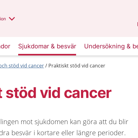
valt region
annan
ion
Örebro län
.
ador
Sjukdomar & besvär
Undersökning & b
och stöd vid cancer
Praktiskt stöd vid cancer
t stöd vid cancer
ingen mot sjukdomen kan göra att du blir
ndra besvär i kortare eller längre perioder.