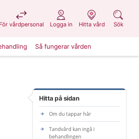
på 1177.se
på 1177.se
på 1177.se
på 1177.se
För vårdpersonal
Logga in
Hitta vård
Sök
ehandling
Så fungerar vården
Hitta på sidan
Om du tappar hår
Tandvård kan ingå i
behandlingen