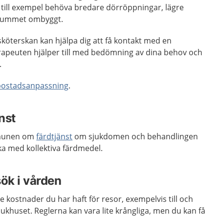
till exempel behöva bredare dörröppningar, lägre
adrummet ombyggt.
sköterskan kan hjälpa dig att få kontakt med en
rapeuten hjälper till med bedömning av dina behov och
.
bostadsanpassning
.
nst
mmunen om
färdtjänst
om sjukdomen och behandlingen
åka med kollektiva färdmedel.
sök i vården
e kostnader du har haft för resor, exempelvis till och
jukhuset. Reglerna kan vara lite krångliga, men du kan få