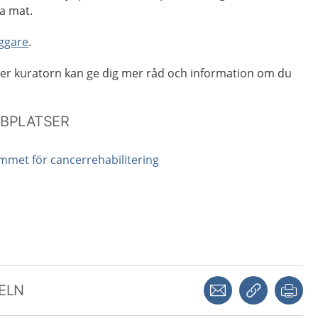
la mat.
ggare
.
ler kuratorn kan ge dig mer råd och information om du
BBPLATSER
mmet för cancerrehabilitering
Dela via mejl
Kopiera län
Skr
KELN