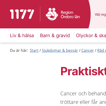
Till startsidan för 1177
Du har 
Välj
en 
reg
Liv & hälsa
Barn & gravid
Olyckor & sk
Du är här:
Start
Sjukdomar & besvär
Cancer
Råd 
Praktisk
Cancer och behandl
tröttare eller får a