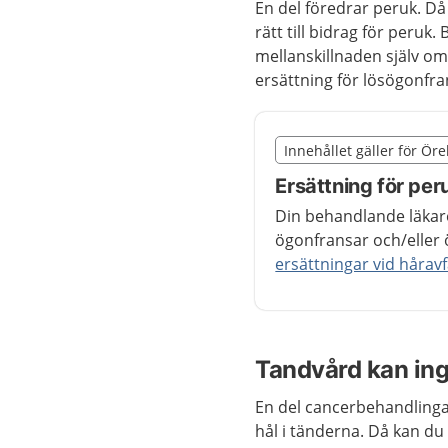
En del föredrar peruk. Då
rätt till bidrag för peruk. 
mellanskillnaden själv om 
ersättning för lösögonfra
Slut på det regionala t
Innehållet gäller för Ör
Nedan innehåll gäller r
Ersättning för pe
Din behandlande läkar
ögonfransar och/eller
ersättningar vid håravfa
Tandvård kan ing
En del cancerbehandlingar
hål i tänderna. Då kan d