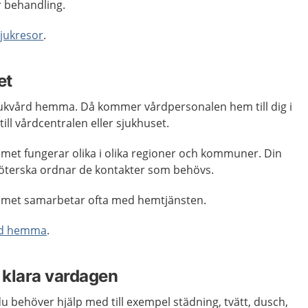
r behandling.
sjukresor
.
et
 sjukvård hemma. Då kommer vårdpersonalen hem till dig i
till vårdcentralen eller sjukhuset.
mmet fungerar olika i olika regioner och kommuner. Din
sköterska ordnar de kontakter som behövs.
emmet samarbetar ofta med hemtjänsten.
rd hemma
.
t klara vardagen
 behöver hjälp med till exempel städning, tvätt, dusch,