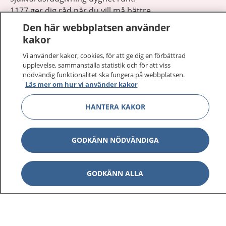
1177 ger dig råd när du vill må bättre.
Den här webbplatsen använder
kakor
Vi använder kakor, cookies, för att ge dig en förbättrad
upplevelse, sammanställa statistik och för att viss
Visa inn
nödvändig funktionalitet ska fungera på webbplatsen.
1177 på flera språk
Läs mer om hur vi använder kakor
Visa inn
Om 1177
HANTERA KAKOR
Visa inn
Kontakt
GODKÄNN NÖDVÄNDIGA
Behandling av personuppgifter
GODKÄNN ALLA
Hantering av kakor
Inställningar för kakor