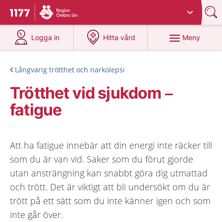
Du har valt region
Örebro län
.
Till startsidan för 1177
på 1177.se
på 1177.se
Meny
Logga in
Hitta vård
Långvarig trötthet och narkolepsi
Trötthet vid sjukdom –
fatigue
Att ha fatigue innebär att din energi inte räcker till
som du är van vid. Saker som du förut gjorde
utan ansträngning kan snabbt göra dig utmattad
och trött. Det är viktigt att bli undersökt om du är
trött på ett sätt som du inte känner igen och som
inte går över.