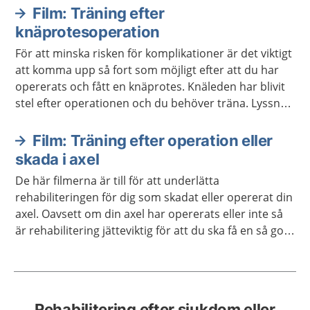
Film: Träning efter
knäprotesoperation
För att minska risken för komplikationer är det viktigt
att komma upp så fort som möjligt efter att du har
opererats och fått en knäprotes. Knäleden har blivit
stel efter operationen och du behöver träna. Lyssna
på de instruktioner och rekommendationer som du
får från din fysioterapeut/sjukgymnast efter
Film: Träning efter operation eller
operationen. Filmerna nedan visar exempel på olika
skada i axel
övningar för att träna upp rörligheten och återfå
De här filmerna är till för att underlätta
funktion i benet, och ska fungera som ett extra stöd i
rehabiliteringen för dig som skadat eller opererat din
träningen.
axel. Oavsett om din axel har opererats eller inte så
är rehabilitering jätteviktig för att du ska få en så god
funktion som möjligt i din axel.
Rehabilitering efter sjukdom eller