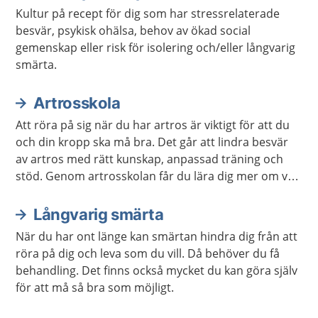
Kultur på recept för dig som har stressrelaterade
besvär, psykisk ohälsa, behov av ökad social
gemenskap eller risk för isolering och/eller långvarig
smärta.
Artrosskola
Att röra på sig när du har artros är viktigt för att du
och din kropp ska må bra. Det går att lindra besvär
av artros med rätt kunskap, anpassad träning och
stöd. Genom artrosskolan får du lära dig mer om vad
artros är, hur den behandlas och vad du själv kan
göra för att må bättre. Du får också hjälp med
Långvarig smärta
träning av en fysioterapeut eller arbetsterapeut.
När du har ont länge kan smärtan hindra dig från att
Utbildningen ger dig verktyg att förstå din sjukdom,
röra på dig och leva som du vill. Då behöver du få
minska oro och känna dig trygg i att röra på dig -
behandling. Det finns också mycket du kan göra själv
även om du ibland upplever smärta.
för att må så bra som möjligt.