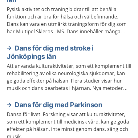
Fysisk aktivitet och träning bidrar till att behålla
funktion och är bra för hälsa och välbefinnande.
Dans kan vara en utmärkt träningsform för dig som
har Multipel Skleros - MS. Dans innehåller många
delar som rytm, musik, koordination, kreativitet,
social interaktion och kan också bidra till att du blir
Dans för dig med stroke i
mindre trött.
Jönköpings län
Att använda kulturaktiviteter, som ett komplement till
rehabilitering av olika neurologiska sjukdomar, kan
ge goda effekter på hälsan. Flera studier visar hur
musik och dans bearbetas i hjärnan. Nya metoder
har utvecklats för att förbättra kognitiva, språkliga,
motoriska och sociala förmågor hos personer med
Dans för dig med Parkinson
neurologiska diagnoser.
Dansa för livet! Forskning visar att kulturaktiviteter,
som ett komplement till medicinsk vård, kan ge goda
effekter på hälsan, inte minst genom dans, sång och
musik.