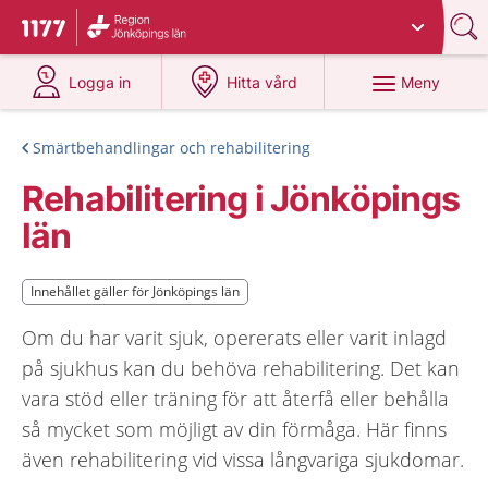
Du har valt region
Jönköpings län
.
Till startsidan för 1177
på 1177.se
på 1177.se
Meny
Logga in
Hitta vård
Smärtbehandlingar och rehabilitering
Rehabilitering i Jönköpings
län
Innehållet gäller för Jönköpings län
Innehållet gäller för Jönköpings län
Om du har varit sjuk, opererats eller varit inlagd
på sjukhus kan du behöva rehabilitering. Det kan
vara stöd eller träning för att återfå eller behålla
så mycket som möjligt av din förmåga. Här finns
även rehabilitering vid vissa långvariga sjukdomar.