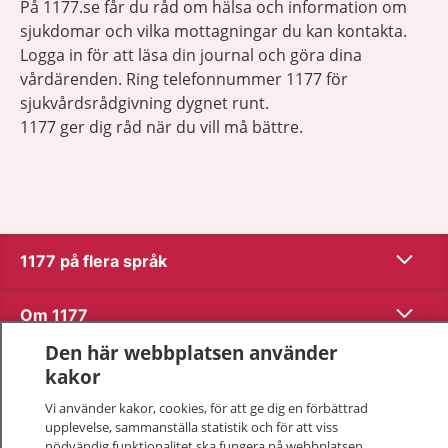
På 1177.se får du råd om hälsa och information om
sjukdomar och vilka mottagningar du kan kontakta.
Logga in för att läsa din journal och göra dina
vårdärenden. Ring telefonnummer 1177 för
sjukvårdsrådgivning dygnet runt.
1177 ger dig råd när du vill må bättre.
Visa inn
1177 på flera språk
Visa inn
Om 1177
Den här webbplatsen använder
Visa inn
Kontakt
kakor
Vi använder kakor, cookies, för att ge dig en förbättrad
upplevelse, sammanställa statistik och för att viss
Behandling av personuppgifter
nödvändig funktionalitet ska fungera på webbplatsen.