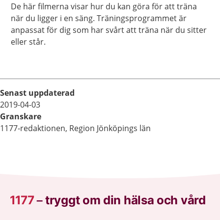
extra fokus på bäckenbottenträning minskar risken
De här filmerna visar hur du kan göra för att träna
för läckage av urin, gas eller avföring, så kallad
när du ligger i en säng. Träningsprogrammet är
inkontinens.
anpassat för dig som har svårt att träna när du sitter
eller står.
Senast uppdaterad
2019-04-03
Granskare
1177-redaktionen, Region Jönköpings län
1177
–
tryggt om din hälsa och vård