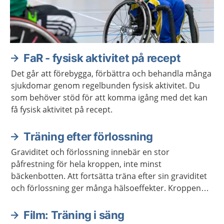
FaR - fysisk aktivitet på recept
Det går att förebygga, förbättra och behandla många
sjukdomar genom regelbunden fysisk aktivitet. Du
som behöver stöd för att komma igång med det kan
få fysisk aktivitet på recept.
Träning efter förlossning
Graviditet och förlossning innebär en stor
påfrestning för hela kroppen, inte minst
bäckenbotten. Att fortsätta träna efter sin graviditet
och förlossning ger många hälsoeffekter. Kroppen
behöver tid på sig för återhämtning, men man ska
inte vara rädd för att röra på sig. Genom att lägga
Film: Träning i säng