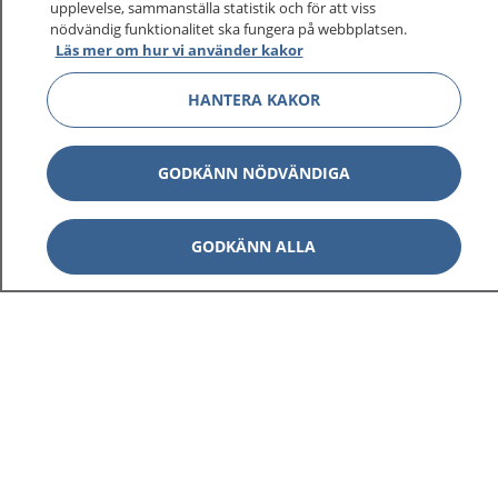
upplevelse, sammanställa statistik och för att viss
1177 ger dig råd när du vill må bättre.
nödvändig funktionalitet ska fungera på webbplatsen.
Läs mer om hur vi använder kakor
HANTERA KAKOR
Visa inn
1177 på flera språk
GODKÄNN NÖDVÄNDIGA
Visa inn
Om 1177
GODKÄNN ALLA
Visa inn
Kontakt
Behandling av personuppgifter
Hantering av kakor
Inställningar för kakor