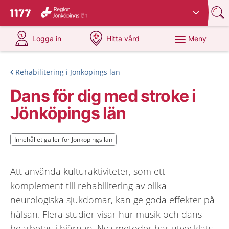
Du har valt region
Jönköpings län
.
Till startsidan för 1177
på 1177.se
på 1177.se
Meny
Logga in
Hitta vård
Rehabilitering i Jönköpings län
Dans för dig med stroke i
Jönköpings län
Innehållet gäller för Jönköpings län
Innehållet gäller för Jönköpings län
Att använda kulturaktiviteter, som ett
komplement till rehabilitering av olika
neurologiska sjukdomar, kan ge goda effekter på
hälsan. Flera studier visar hur musik och dans
bearbetas i hjärnan. Nya metoder har utvecklats