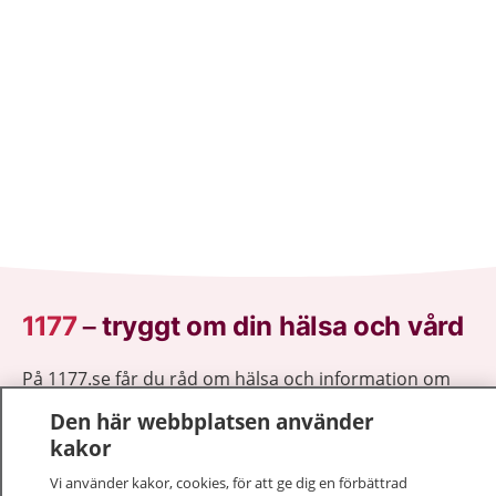
1177
–
tryggt om din hälsa och vård
På 1177.se får du råd om hälsa och information om
sjukdomar och vilka mottagningar du kan kontakta.
Den här webbplatsen använder
Logga in för att läsa din journal och göra dina
kakor
vårdärenden. Ring telefonnummer 1177 för
Vi använder kakor, cookies, för att ge dig en förbättrad
sjukvårdsrådgivning dygnet runt.