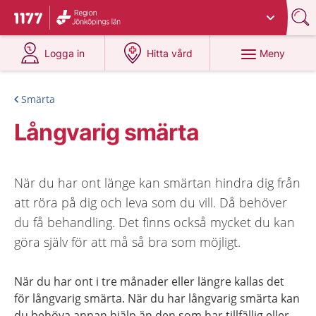
Du har valt region
Jönköpings län
.
Till startsidan för 1177
på 1177.se
på 1177.se
Meny
Logga in
Hitta vård
Smärta
Långvarig smärta
När du har ont länge kan smärtan hindra dig från
att röra på dig och leva som du vill. Då behöver
du få behandling. Det finns också mycket du kan
göra själv för att må så bra som möjligt.
När du har ont i tre månader eller längre kallas det
för långvarig smärta. När du har långvarig smärta kan
du behöva annan hjälp än den som har tillfällig eller