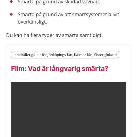
Smärta på grund av skadad vävnad.
Smärta på grund av att smärtsystemet blivit
överkänsligt.
Du kan ha flera typer av smärta samtidigt.
Slut på det regionala tillägget från region Jönköpings l
Innehållet gäller för Jönköpings län, Kalmar län, Östergötland
Nedan innehåll gäller region Jönköpings län
Film: Vad är långvarig smärta?