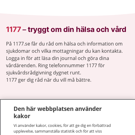
1177
–
tryggt om din hälsa och vård
På 1177.se får du råd om hälsa och information om
sjukdomar och vilka mottagningar du kan kontakta.
Logga in för att läsa din journal och göra dina
vårdärenden. Ring telefonnummer 1177 för
sjukvårdsrådgivning dygnet runt.
1177 ger dig råd när du vill må bättre.
Den här webbplatsen använder
kakor
Visa inn
1177 på flera språk
Vi använder kakor, cookies, för att ge dig en förbättrad
upplevelse, sammanställa statistik och för att viss
Visa inn