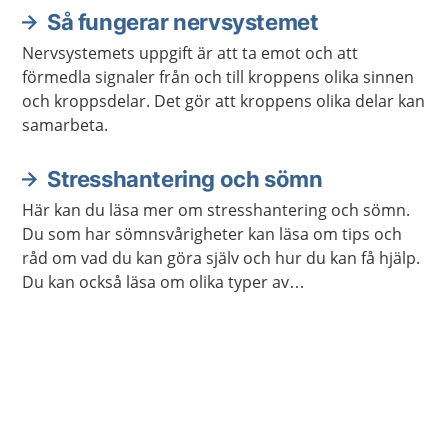
smärta kan du behöva en annan form av behandling.
Så fungerar nervsystemet
Nervsystemets uppgift är att ta emot och att
förmedla signaler från och till kroppens olika sinnen
och kroppsdelar. Det gör att kroppens olika delar kan
samarbeta.
Stresshantering och sömn
Här kan du läsa mer om stresshantering och sömn.
Du som har sömnsvårigheter kan läsa om tips och
råd om vad du kan göra själv och hur du kan få hjälp.
Du kan också läsa om olika typer av
avslappningsövningar och lyssna på
avslappningsövningar.