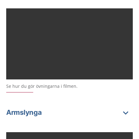
Se hur du gör övningarna i filmen.
Armslynga