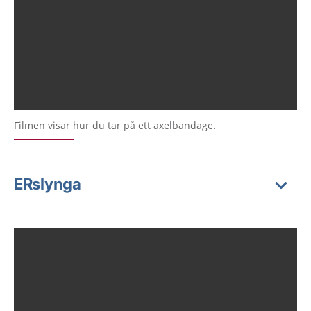
Filmen visar hur du tar på ett axelbandage.
ERslynga