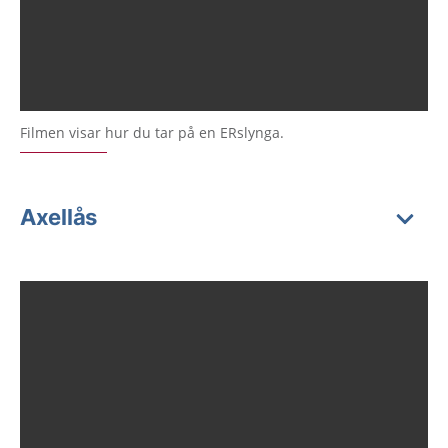
Filmen visar hur du tar på en ERslynga.
Axellås