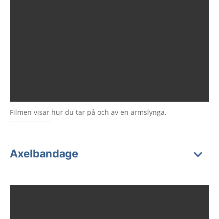
Filmen visar hur du tar på och av en armslynga.
Axelbandage