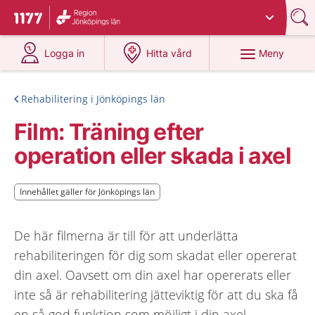
Du har valt region
Jönköpings län
.
Till startsidan för 1177
på 1177.se
på 1177.se
Meny
Logga in
Hitta vård
Rehabilitering i Jönköpings län
Film: Träning efter
operation eller skada i axel
Innehållet gäller för Jönköpings län
Innehållet gäller för Jönköpings län
De här filmerna är till för att underlätta
rehabiliteringen för dig som skadat eller opererat
din axel. Oavsett om din axel har opererats eller
inte så är rehabilitering jätteviktig för att du ska få
en så god funktion som möjligt i din axel.