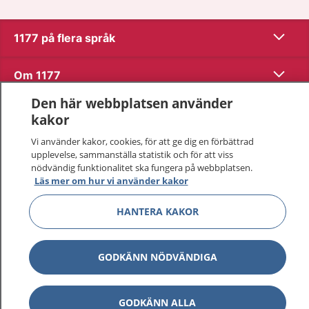
Visa inn
1177 på flera språk
Visa inn
Om 1177
Den här webbplatsen använder
Visa inn
Kontakt
kakor
Vi använder kakor, cookies, för att ge dig en förbättrad
upplevelse, sammanställa statistik och för att viss
Behandling av personuppgifter
nödvändig funktionalitet ska fungera på webbplatsen.
Läs mer om hur vi använder kakor
Hantering av kakor
HANTERA KAKOR
Inställningar för kakor
GODKÄNN NÖDVÄNDIGA
1177 – en tjänst från
Inera.
GODKÄNN ALLA