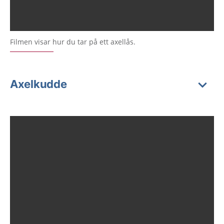
Filmen visar hur du tar på ett axellås.
Axelkudde