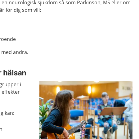
r en neurologisk sjukdom så som Parkinson, MS eller om
r för dig som vill:
rtroende
s med andra.
r hälsan
grupper i
 effekter
ng kan:
en