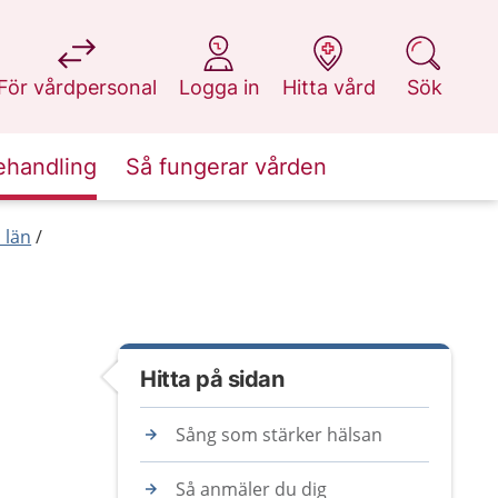
på 1177.se
på 1177.se
på 1177.se
på 1177.se
För vårdpersonal
Logga in
Hitta vård
Sök
ehandling
Så fungerar vården
 län
Hitta på sidan
Sång som stärker hälsan
Så anmäler du dig