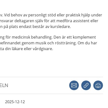
v. Vid behov av personligt stöd eller praktisk hjälp under
nsvarar deltagaren själv för att medföra assistent eller
n på plats endast består av kursledare.
ning för medicinsk behandling. Den är ett komplement
välbefinnandet genom musik och röstträning. Om du har
a din läkare eller vårdgivare.
Dela via mejl
Kopiera län
Skr
KELN
2025-12-12