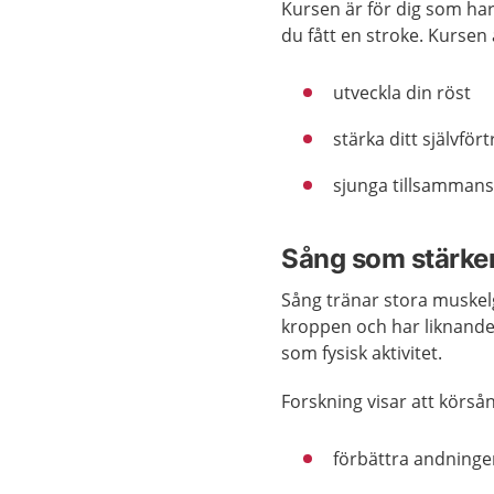
Kursen är för dig som ha
du fått en stroke. Kursen ä
utveckla din röst
stärka ditt självfö
sjunga tillsamman
Sång som stärke
Sång tränar stora muskel
kroppen och har liknande
som fysisk aktivitet.
Forskning visar att körså
förbättra andning