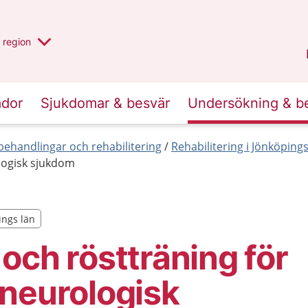
har valt region
en annan
region
Jönköpings län
.
ador
Sjukdomar & besvär
Undersökning & b
ehandlingar och rehabilitering
Rehabilitering i Jönköpings
logisk sjukdom
ings län
ings län
och röstträning för
neurologisk