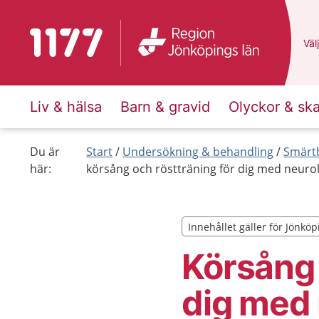
Till startsidan för 1177
Du 
Välj
Liv & hälsa
Barn & gravid
Olyckor & sk
Du är
Start
Undersökning & behandling
Smärtb
här:
körsång och röstträning för dig med neuro
Innehållet gäller för Jönköp
Innehållet gäller för Jönköp
Körsång 
dig med 