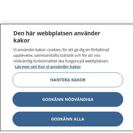
Den här webbplatsen använder
kakor
1177
–
tryggt om din hälsa och vård
Vi använder kakor, cookies, för att ge dig en förbättrad
upplevelse, sammanställa statistik och för att viss
nödvändig funktionalitet ska fungera på webbplatsen.
På 1177.se får du råd om hälsa och information om
Läs mer om hur vi använder kakor
sjukdomar och vilka mottagningar du kan kontakta.
Logga in för att läsa din journal och göra dina
HANTERA KAKOR
vårdärenden. Ring telefonnummer 1177 för
sjukvårdsrådgivning dygnet runt.
GODKÄNN NÖDVÄNDIGA
1177 ger dig råd när du vill må bättre.
GODKÄNN ALLA