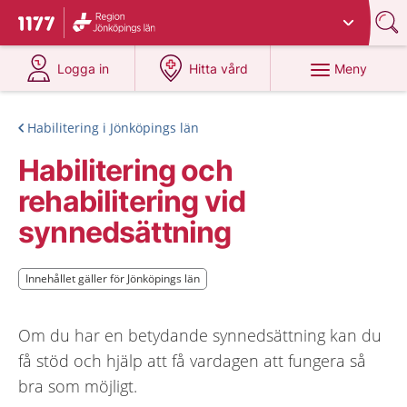
Du har valt region
Jönköpings län
.
Till startsidan för 1177
på 1177.se
på 1177.se
Meny
Logga in
Hitta vård
Habilitering i Jönköpings län
Habilitering och
rehabilitering vid
synnedsättning
Innehållet gäller för Jönköpings län
Innehållet gäller för Jönköpings län
Om du har en betydande synnedsättning kan du
få stöd och hjälp att få vardagen att fungera så
bra som möjligt.