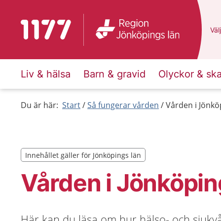
Till startsidan för 1177
Du 
Välj
Liv & hälsa
Barn & gravid
Olyckor & sk
Du är här:
Start
Så fungerar vården
Vården i Jönkö
Innehållet gäller för Jönköpings län
Innehållet gäller för Jönköpings län
Vården i Jönköpin
Här kan du läsa om hur hälso- och sjukvå