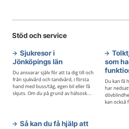
öppna hälso- och sjukvården avgiftsfri.
Stöd och service
Sjukresor i
Tolkt
Jönköpings län
som ha
funkti
Du ansvarar själv för att ta dig till och
från sjukvård och tandvård, i första
Du kan få 
hand med buss/tåg, egen bil eller få
har nedsatt
skjuts. Om du på grund av hälsoskäl
dövblindhet
inte kan ta dig till eller från vården på
kan också 
egen hand kan du boka sjukresa. En
funktionsn
sjukresa är en resa mellan din
din röst, di
folkbokföringsadress och en
Så kan du få hjälp att
vårdgivare. Sjukresan kan gälla för