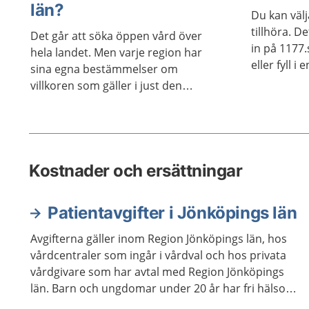
län?
Du kan välj
tillhöra. De
Det går att söka öppen vård över
in på 1177.s
hela landet. Men varje region har
eller fyll i 
sina egna bestämmelser om
villkoren som gäller i just den
regionen, till exempel om remiss
krävs eller inte. Här kan du se vad
som gäller i Jönköpings län.
Kostnader och ersättningar
Patientavgifter i Jönköpings län
Avgifterna gäller inom Region Jönköpings län, hos
vårdcentraler som ingår i vårdval och hos privata
vårdgivare som har avtal med Region Jönköpings
län. Barn och ungdomar under 20 år har fri hälso-
och sjukvård. Från den dag du fyller 85 år är den