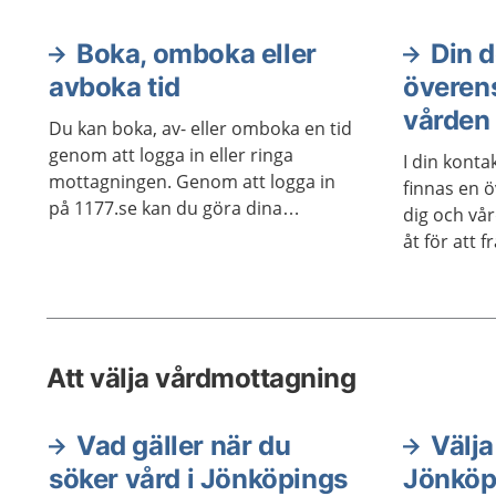
till videosa
Boka, omboka eller
Din 
avboka tid
överen
vården
Du kan boka, av- eller omboka en tid
genom att logga in eller ringa
I din kont
mottagningen. Genom att logga in
finnas en 
på 1177.se kan du göra dina
dig och vå
vårdärenden. Vad du kan göra
åt för att 
varierar mellan olika mottagningar.
behandla ev
Du kan också se dina bokade tider
Överensko
samlade i en lista.
dokumenter
Att välja vårdmottagning
Vad gäller när du
Välja
söker vård i Jönköpings
Jönköp