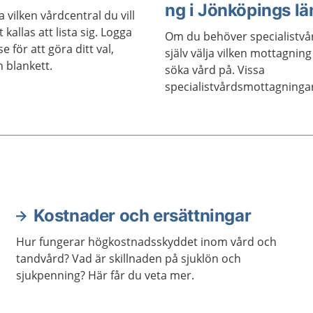
ng i Jönköpings lä
a vilken vårdcentral du vill
t kallas att lista sig. Logga
Om du behöver specialistvå
e för att göra ditt val,
själv välja vilken mottagning 
en blankett.
söka vård på. Vissa
specialistvårdsmottagninga
kontakta direkt för att boka 
besök. Vissa mottagningar 
enklast boka tid hos om du 
varit hos en vårdcentral so
hänvisar dig till specialistvå
typer av vård kräver alltid a
en remiss från vårdcentralen
Kostnader och ersättningar
någon annan mottagning.
Hur fungerar högkostnadsskyddet inom vård och
tandvård? Vad är skillnaden på sjuklön och
sjukpenning? Här får du veta mer.