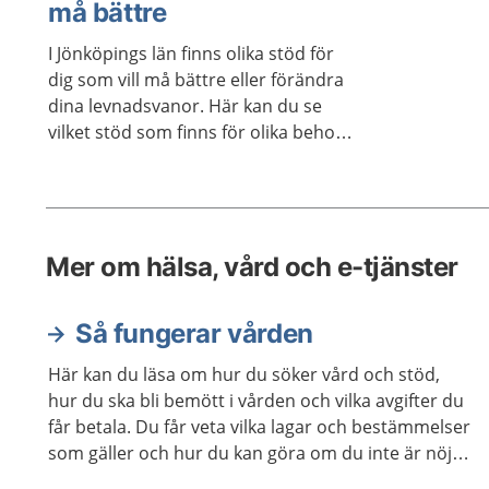
må bättre
vård inom Region Jönköpings län,
eller inom privata verksamheter som
I Jönköpings län finns olika stöd för
Region Jönköpings län har avtal med.
dig som vill må bättre eller förändra
dina levnadsvanor. Här kan du se
vilket stöd som finns för olika behov
och målgrupper, till exempel vid
stress, sömnsvårigheter eller om du
vill få hjälp att komma igång med
mer rörelse i vardagen.
Mer om hälsa, vård och e-tjänster
Så fungerar vården
Här kan du läsa om hur du söker vård och stöd,
hur du ska bli bemött i vården och vilka avgifter du
får betala. Du får veta vilka lagar och bestämmelser
som gäller och hur du kan göra om du inte är nöjd
med vården. Det finns också information för dig