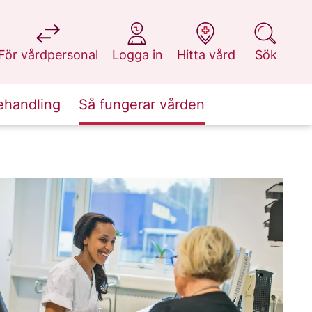
på 1177.se
på 1177.se
på 1177.se
på 1177.se
För vårdpersonal
Logga in
Hitta vård
Sök
ehandling
Så fungerar vården