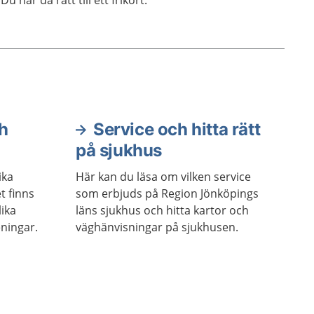
Du har då rätt till ett frikort.
h
Service och hitta rätt
på sjukhus
ika
Här kan du läsa om vilken service
t finns
som erbjuds på Region Jönköpings
lika
läns sjukhus och hitta kartor och
ningar.
väghänvisningar på sjukhusen.