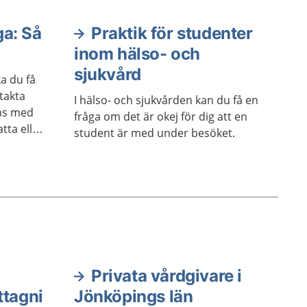
ga: Så
Praktik för studenter
inom hälso- och
sjukvård
ka du få
ntakta
I hälso- och sjukvården kan du få en
ans med
fråga om det är okej för dig att en
tta eller
student är med under besöket.
söka vård
Privata vårdgivare i
ttagni
Jönköpings län