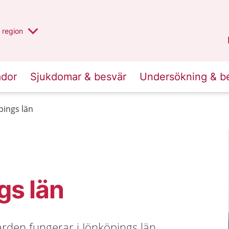
har valt region
en annan
region
Jönköpings län
.
ador
Sjukdomar & besvär
Undersökning & b
pings län
gs län
rden fungerar i Jönköpings län,