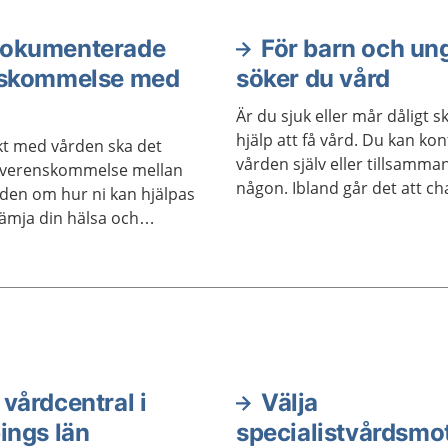
mtal.
dokumenterade
För barn och un
skommelse med
söker du vård
Är du sjuk eller mår dåligt s
hjälp att få vård. Du kan ko
akt med vården ska det
vården själv eller tillsamm
överenskommelse mellan
någon. Ibland går det att cha
rden om hur ni kan hjälpas
mejla. Det kostar inget att 
främja din hälsa och
om du är under 18 år.
entuell sjukdom i ditt liv.
mmelsen ska
as i din journal.
 vårdcentral i
Välja
ings län
specialistvårdsmo