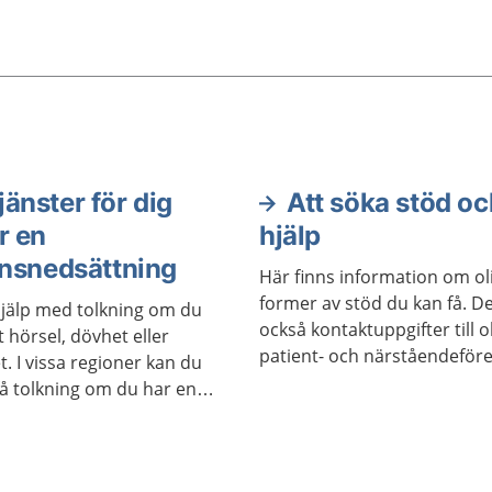
jänster för dig
Att söka stöd oc
r en
hjälp
onsnedsättning
Här finns information om ol
former av stöd du kan få. De
hjälp med tolkning om du
också kontaktuppgifter till o
 hörsel, dövhet eller
patient- och närståendeföre
. I vissa regioner kan du
få tolkning om du har en
edsättning som påverkar
tt tal eller ditt språk.