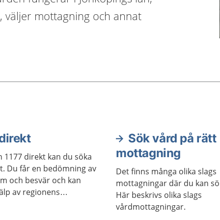
, väljer mottagning och annat
direkt
Sök vård på rätt
mottagning
n 1177 direkt kan du söka
lt. Du får en bedömning av
Det finns många olika slags
m och besvär och kan
mottagningar där du kan sö
älp av regionens
Här beskrivs olika slags
l, var du än befinner dig.
vårdmottagningar.
år det även att växla över