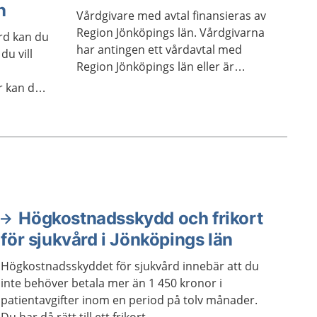
n
Vårdgivare med avtal finansieras av
Region Jönköpings län. Vårdgivarna
rd kan du
har antingen ett vårdavtal med
du vill
Region Jönköpings län eller är
verksamma enligt en särskild lag om
r kan du
ersättning.
ett
kan du
först har
m
rd. Vissa
tt du har
 eller
Högkostnadsskydd och frikort
för sjukvård i Jönköpings län
Högkostnadsskyddet för sjukvård innebär att du
inte behöver betala mer än 1 450 kronor i
patientavgifter inom en period på tolv månader.