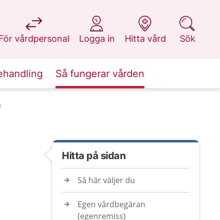
på 1177.se
på 1177.se
på 1177.se
på 1177.se
För vårdpersonal
Logga in
Hitta vård
Sök
ehandling
Så fungerar vården
n
Hitta på sidan
Så här väljer du
Egen vårdbegäran
(egenremiss)