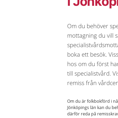
i Jönköp
Om du behöver speci
mottagning du vill 
specialistvårdsmott
boka ett besök. Vis
hos om du först har
till specialistvård. 
remiss från vårdce
Om du är folkbokförd i nå
Jönköpings län kan du beh
därför reda på remisskra