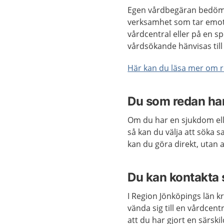
Egen vårdbegäran bedöms
verksamhet som tar emot
vårdcentral eller på en s
vårdsökande hänvisas till 
Här kan du läsa mer om 
Du som redan har
Om du har en sjukdom elle
så kan du välja att söka 
kan du göra direkt, utan at
Du kan kontakta 
I Region Jönköpings län kr
vända sig till en vårdcent
att du har gjort en särski