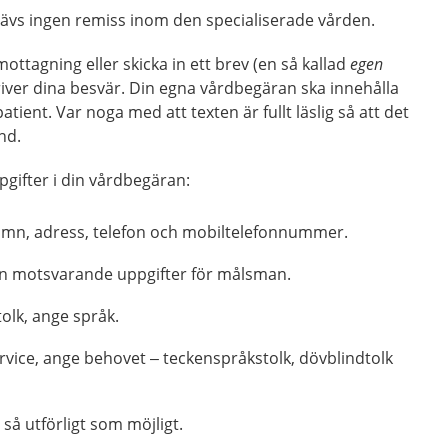
krävs ingen remiss inom den specialiserade vården.
ottagning eller skicka in ett brev (en så kallad
egen
river dina besvär. Din egna vårdbegäran ska innehålla
ient. Var noga med att texten är fullt läslig så att det
nd.
gifter i din vårdbegäran:
n, adress, telefon och mobiltelefonnummer.
n motsvarande uppgifter för målsman.
olk, ange språk.
rvice, ange behovet – teckenspråkstolk, dövblindtolk
 så utförligt som möjligt.