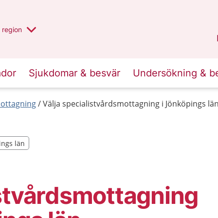
har valt region
en annan
region
Jönköpings län
.
ador
Sjukdomar & besvär
Undersökning & b
mottagning
Välja specialistvårdsmottagning i Jönköpings lä
ings län
ings län
stvårdsmottagning