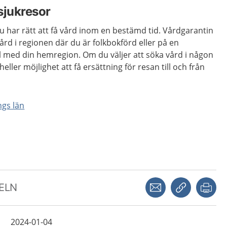
sjukresor
u har rätt att få vård inom en bestämd tid. Vårdgarantin
ård i regionen där du är folkbokförd eller på en
 med din hemregion. Om du väljer att söka vård i någon
eller möjlighet att få ersättning för resan till och från
ngs län
Dela via mejl
Kopiera län
Skr
KELN
2024-01-04