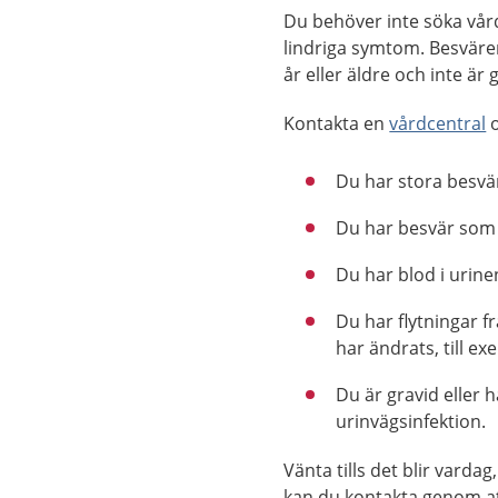
Du behöver inte söka vår
lindriga symtom. Besväre
år eller äldre och inte är 
Kontakta en
vårdcentral
o
Du har stora besvär
Du har besvär som h
Du har blod i urine
Du har flytningar fr
har ändrats, till e
Du är gravid eller 
urinvägsinfektion.
Vänta tills det blir vard
kan du kontakta genom a