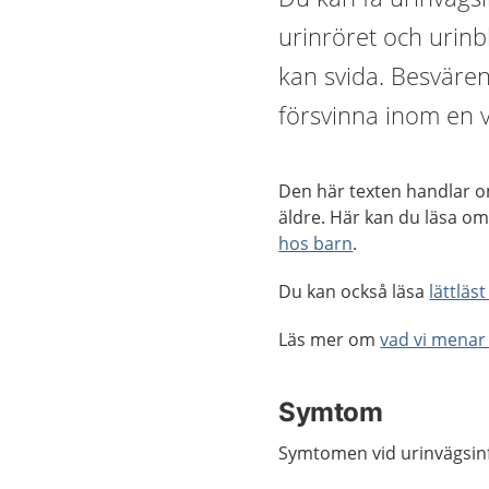
urinröret och urinb
kan svida. Besväre
försvinna inom en 
Den här texten handlar om
äldre. Här kan du läsa o
hos barn
.
Du kan också läsa
lättläs
Läs mer om
vad vi menar 
Symtom
Symtomen vid urinvägsinf