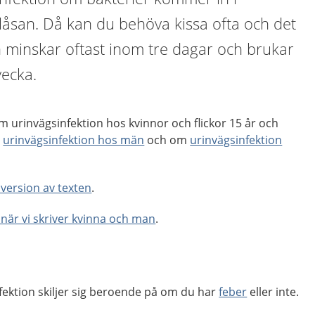
låsan. Då kan du behöva kissa ofta och det
n minskar oftast inom tre dagar och brukar
vecka.
 urinvägsinfektion hos kvinnor och flickor 15 år och
m
urinvägsinfektion hos män
och om
urinvägsinfektion
t version av texten
.
när vi skriver kvinna och man
.
ektion skiljer sig beroende på om du har
feber
eller inte.