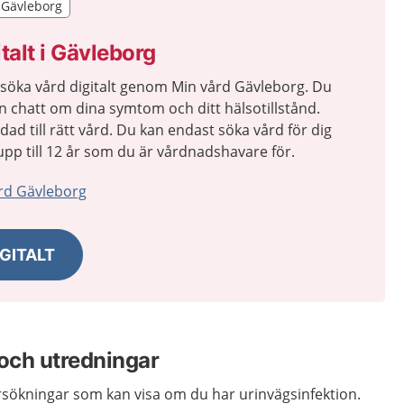
r Gävleborg
r Gävleborg
talt i Gävleborg
 söka vård digitalt genom Min vård Gävleborg. Du
en chatt om dina symtom och ditt hälsotillstånd.
idad till rätt vård. Du kan endast söka vård för dig
n upp till 12 år som du är vårdnadshavare för.
rd Gävleborg
GITALT
och utredningar
ersökningar som kan visa om du har urinvägsinfektion.