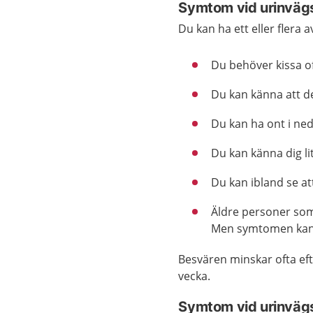
Symtom vid urinvägs
Du kan ha ett eller flera 
Du behöver kissa of
Du kan känna att de
Du kan ha ont i ne
Du kan känna dig li
Du kan ibland se att
Äldre personer so
Men symtomen kan 
Besvären minskar ofta efte
vecka.
Symtom vid urinvägs