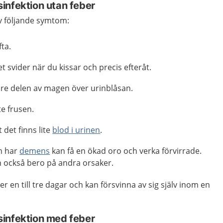
infektion utan feber
av följande symtom:
ta.
t svider när du kissar och precis efteråt.
dre delen av magen över urinblåsan.
te frusen.
 det finns lite
blod i urinen
.
m har
demens
kan få en ökad oro och verka förvirrade.
också bero på andra orsaker.
r en till tre dagar och kan försvinna av sig själv inom en
infektion med feber