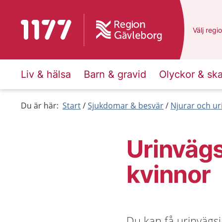
Till startsidan för 1177
Du har v
Välj
en a
regi
Liv & hälsa
Barn & gravid
Olyckor & sk
Du är här:
Start
Sjukdomar & besvär
Njurar och ur
Urinvägs
kvinnor
Du kan få urinvägs