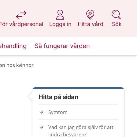
på 1177.se
på 1177.se
på 1177.se
på 1177.se
För vårdpersonal
Logga in
Hitta vård
Sök
ehandling
Så fungerar vården
ion hos kvinnor
Hitta på sidan
Symtom
Vad kan jag göra själv för att
lindra besvären?