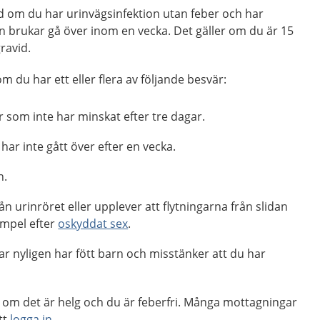
d om du har urinvägsinfektion utan feber och har
n brukar gå över inom en vecka. Det gäller om du är 15
gravid.
m du har ett eller flera av följande besvär:
 som inte har minskat efter tre dagar.
ar inte gått över efter en vecka.
n.
ån urinröret eller upplever att flytningarna från slidan
xempel efter
oskyddat sex
.
har nyligen har fött barn och misstänker att du har
ag, om det är helg och du är feberfri. Många mottagningar
tt
logga in
.