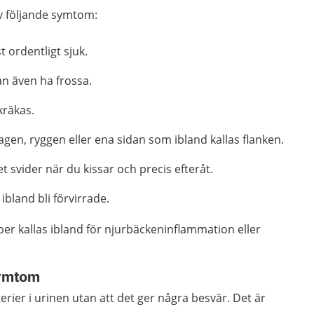
av följande symtom:
t ordentligt sjuk.
an även ha frossa.
kräkas.
agen, ryggen eller ena sidan som ibland kallas flanken.
t svider när du kissar och precis efteråt.
ibland bli förvirrade.
er kallas ibland för njurbäckeninflammation eller
symtom
erier i urinen utan att det ger några besvär. Det är