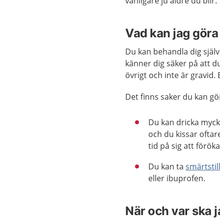
vanligare ju äldre du blir.
Vad kan jag göra 
Du kan behandla dig själv
känner dig säker på att du
övrigt och inte är gravid.
Det finns saker du kan göra
Du kan dricka mycke
och du kissar oftar
tid på sig att förök
Du kan ta
smärtsti
eller ibuprofen.
När och var ska 