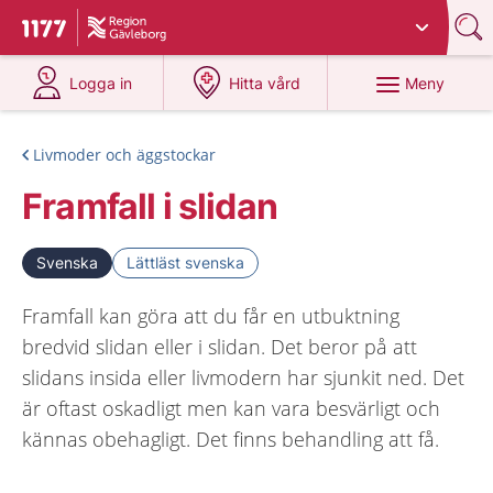
Du har valt region
Gävleborg
.
Till startsidan för 1177
på 1177.se
på 1177.se
Meny
Logga in
Hitta vård
Livmoder och äggstockar
Framfall i slidan
Svenska
Lättläst svenska
Framfall kan göra att du får en utbuktning
bredvid slidan eller i slidan. Det beror på att
slidans insida eller livmodern har sjunkit ned. Det
är oftast oskadligt men kan vara besvärligt och
kännas obehagligt. Det finns behandling att få.