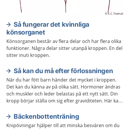
Så fungerar det kvinnliga
könsorganet
Könsorganen består av flera delar och har flera olika
funktioner. Några delar sitter utanpå kroppen. En del
sitter inuti kroppen.
Så kan du må efter förlossningen
När du har fött barn händer det mycket i kroppen.
Det kan du känna av på olika sätt. Hormoner ändras
och muskler och leder belastas på ett nytt sätt. Din
kropp börjar ställa om sig efter graviditeten. Här kan
du läsa om vad som kan hända med kroppen efter
att du har fött barn.
Bäckenbottenträning
Knipövningar hjälper till att minska besvären om du