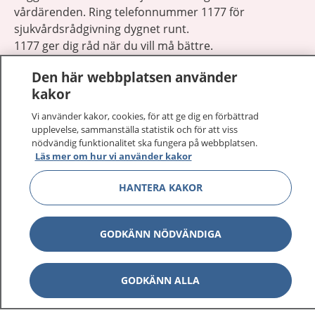
vårdärenden. Ring telefonnummer 1177 för
sjukvårdsrådgivning dygnet runt.
1177 ger dig råd när du vill må bättre.
Den här webbplatsen använder
kakor
Vi använder kakor, cookies, för att ge dig en förbättrad
upplevelse, sammanställa statistik och för att viss
Visa inn
1177 på flera språk
nödvändig funktionalitet ska fungera på webbplatsen.
Läs mer om hur vi använder kakor
Visa inn
Om 1177
HANTERA KAKOR
Visa inn
Kontakt
GODKÄNN NÖDVÄNDIGA
Behandling av personuppgifter
GODKÄNN ALLA
Hantering av kakor