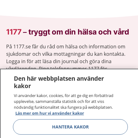
1177
–
tryggt om din hälsa och vård
På 1177.se får du råd om hälsa och information om
sjukdomar och vilka mottagningar du kan kontakta.
Logga in för att läsa din journal och göra dina
vårdärenden. Ring telefonnummer 1177 för
sjukvårdsrådgivning dygnet runt.
Den här webbplatsen använder
1177 ger dig råd när du vill må bättre.
kakor
Vi använder kakor, cookies, för att ge dig en förbättrad
upplevelse, sammanställa statistik och för att viss
nödvändig funktionalitet ska fungera på webbplatsen.
Läs mer om hur vi använder kakor
Visa inn
1177 på flera språk
HANTERA KAKOR