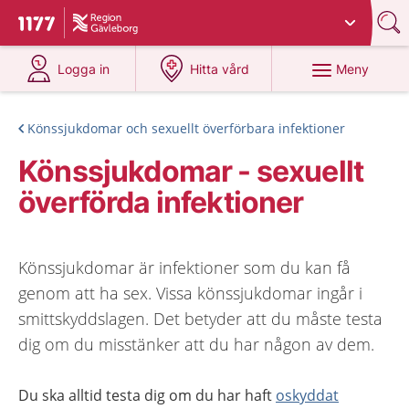
Du har valt region
Gävleborg
.
Till startsidan för 1177
på 1177.se
på 1177.se
Meny
Logga in
Hitta vård
Könssjukdomar och sexuellt överförbara infektioner
Könssjukdomar - sexuellt
överförda infektioner
Könssjukdomar är infektioner som du kan få
genom att ha sex. Vissa könssjukdomar ingår i
smittskyddslagen. Det betyder att du måste testa
dig om du misstänker att du har någon av dem.
Du ska alltid testa dig om du har haft
oskyddat