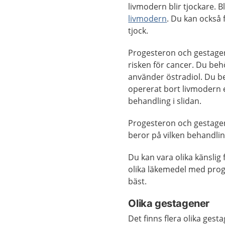
livmodern blir tjockare. B
livmodern
. Du kan också
tjock.
Progesteron och gestagen
risken för cancer. Du be
använder östradiol. Du b
opererat bort livmodern 
behandling i slidan.
Progesteron och gestagen 
beror på vilken behandlin
Du kan vara olika känslig
olika läkemedel med proge
bäst.
Olika gestagener
Det finns flera olika ges