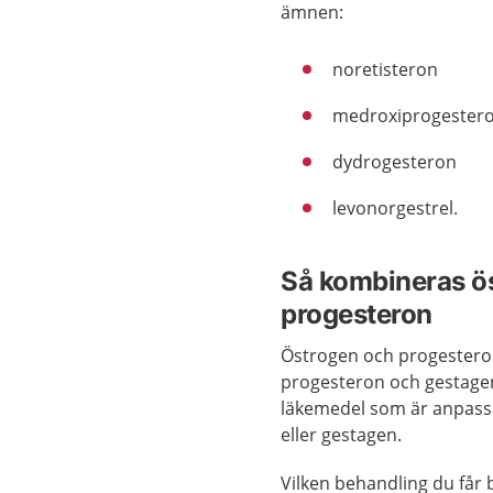
ämnen:
noretisteron
medroxiprogester
dydrogesteron
levonorgestrel.
Så kombineras ös
progesteron
Östrogen och progesteron
progesteron och gestagen 
läkemedel som är anpassa
eller gestagen.
Vilken behandling du får 