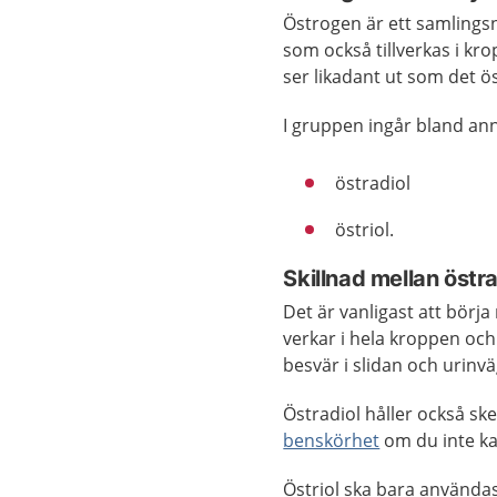
Östrogen är ett samling
som också tillverkas i kr
ser likadant ut som det ö
I gruppen ingår bland an
östradiol
östriol.
Skillnad mellan östra
Det är vanligast att börj
verkar i hela kroppen och
besvär i slidan och urinv
Östradiol håller också sk
benskörhet
om du inte k
Östriol ska bara användas 