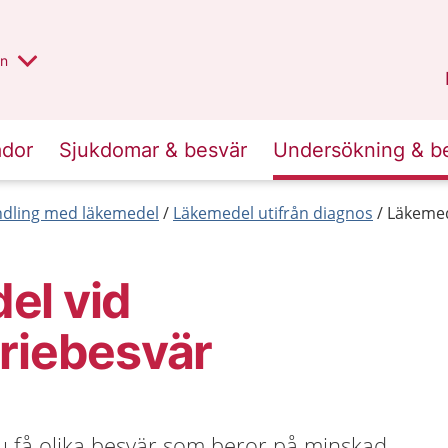
alt region
nnan
on
Gävleborg
.
ador
Sjukdomar & besvär
Undersökning & b
dling med läkemedel
Läkemedel utifrån diagnos
Läkemed
el vid
riebesvär
du få olika besvär som beror på minskad