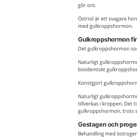
gör ont.
Östriol är ett svagare h
med gulkroppshormon.
Gulkroppshormon fin
Det gulkroppshormon som f
Naturligt gulkroppshormon
bioidentiskt gulkroppsho
Konstgjort gulkroppshorm
Naturligt gulkroppshorm
tillverkas i kroppen. Det t
gulkroppshormon, trots s
Gestagen och proge
Behandling med östrogen 