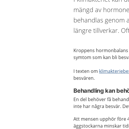
mängd av hormonet
behandlas genom at
längre tillverkar. 
Kroppens hormonbalans 
symtom som kan bli besvä
I texten om
klimakteriebe
besvären.
Behandling kan behö
En del behöver få behan
inte har några besvär. De
Att mensen upphör före 4
äggstockarna minskar tidi