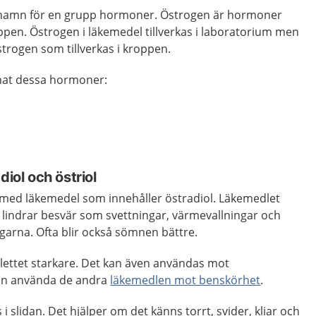
snamn för en grupp hormoner. Östrogen är hormoner
oppen. Östrogen i läkemedel tillverkas i laboratorium men
strogen som tillverkas i kroppen.
nat dessa hormoner:
diol och östriol
a med läkemedel som innehåller östradiol. Läkemedlet
 lindrar besvär som svettningar, värmevallningar och
ägarna. Ofta blir också sömnen bättre.
elettet starkare. Det kan även användas mot
an använda de andra
läkemedlen mot benskörhet
.
i slidan. Det hjälper om det känns torrt, svider, kliar och