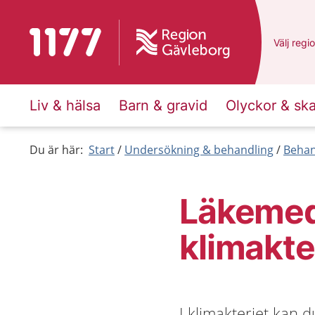
Till startsidan för 1177
Du har v
Välj
en a
regi
Liv & hälsa
Barn & gravid
Olyckor & sk
Du är här:
Start
Undersökning & behandling
Behan
Läkemed
klimakte
I klimakteriet kan 