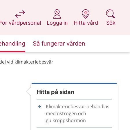
på 1177.se
på 1177.se
på 1177.se
på 1177.se
För vårdpersonal
Logga in
Hitta vård
Sök
ehandling
Så fungerar vården
el vid klimakteriebesvär
Hitta på sidan
Klimakteriebesvär behandlas
med östrogen och
gulkroppshormon