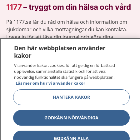
1177
–
tryggt om din hälsa och vård
På 1177.se får du råd om hälsa och information om
sjukdomar och vilka mottagningar du kan kontakta.
Logga in för att läsa din journal och göra dina
vårdärenden. Ring telefonnummer 1177 för
Den här webbplatsen använder
sjukvårdsrådgivning dygnet runt.
kakor
1177 ger dig råd när du vill må bättre.
Vi använder kakor, cookies, för att ge dig en förbättrad
upplevelse, sammanställa statistik och för att viss
nödvändig funktionalitet ska fungera på webbplatsen.
Läs mer om hur vi använder kakor
HANTERA KAKOR
Visa inn
1177 på flera språk
Visa inn
GODKÄNN NÖDVÄNDIGA
Om 1177
Visa inn
Kontakt
GODKÄNN ALLA