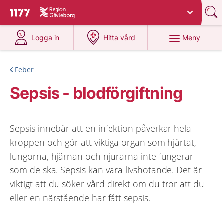
Du har valt region
Gävleborg
.
Till startsidan för 1177
på 1177.se
på 1177.se
Meny
Logga in
Hitta vård
Feber
Sepsis - blodförgiftning
Sepsis innebär att en infektion påverkar hela
kroppen och gör att viktiga organ som hjärtat,
lungorna, hjärnan och njurarna inte fungerar
som de ska. Sepsis kan vara livshotande. Det är
viktigt att du söker vård direkt om du tror att du
eller en närstående har fått sepsis.