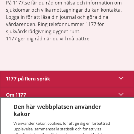
På 1177.se får du råd om hälsa och information om
sjukdomar och vilka mottagningar du kan kontakta.
Logga in för att läsa din journal och göra dina
vårdärenden. Ring telefonnummer 1177 för
sjukvårdsrådgivning dygnet runt.
1177 ger dig råd när du vill må bättre.
Visa inn
1177 på flera språk
Visa inn
Om 1177
Den här webbplatsen använder
Visa inn
Kontakt
kakor
Vi använder kakor, cookies, för att ge dig en förbättrad
upplevelse, sammanställa statistik och för att viss
Behandling av personuppgifter