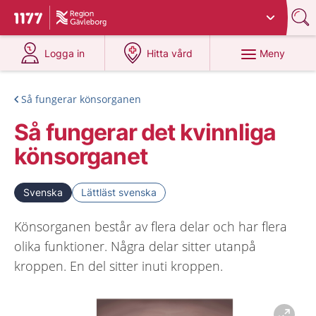
Du har valt region
Gävleborg
.
Till startsidan för 1177
på 1177.se
på 1177.se
Meny
Logga in
Hitta vård
Så fungerar könsorganen
Så fungerar det kvinnliga
könsorganet
Svenska
Lättläst svenska
Könsorganen består av flera delar och har flera
olika funktioner. Några delar sitter utanpå
kroppen. En del sitter inuti kroppen.