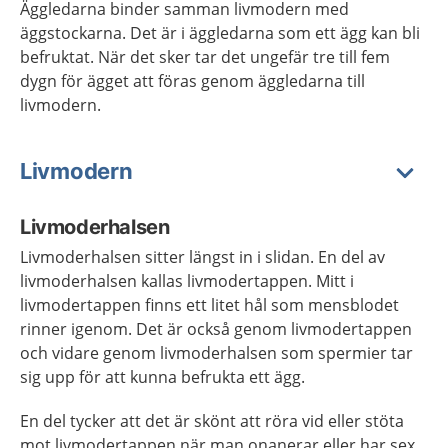
Äggledarna binder samman livmodern med
äggstockarna. Det är i äggledarna som ett ägg kan bli
befruktat. När det sker tar det ungefär tre till fem
dygn för ägget att föras genom äggledarna till
livmodern.
Livmodern
Livmoderhalsen
Livmoderhalsen
sitter längst in i slidan.
En del av
livmoderhalsen kallas livmodertappen
.
Mitt i
livmodertappen finns ett litet hål som mensblodet
rinner igenom. Det är också genom livmodertappen
och vidare genom livmoderhalsen som spermier tar
sig upp för att kunna befrukta ett ägg.
En del tycker att det är skönt att röra vid eller stöta
mot livmodertappen när man onanerar eller har sex