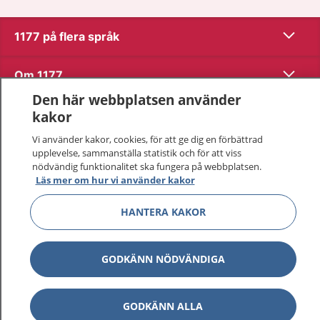
Visa inn
1177 på flera språk
Visa inn
Om 1177
Den här webbplatsen använder
Visa inn
Kontakt
kakor
Vi använder kakor, cookies, för att ge dig en förbättrad
upplevelse, sammanställa statistik och för att viss
Behandling av personuppgifter
nödvändig funktionalitet ska fungera på webbplatsen.
Läs mer om hur vi använder kakor
Hantering av kakor
HANTERA KAKOR
Inställningar för kakor
GODKÄNN NÖDVÄNDIGA
1177 – en tjänst från
Inera.
GODKÄNN ALLA