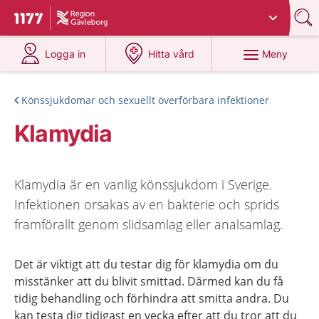
Du har valt region
Gävleborg
.
Till startsidan för 1177
på 1177.se
på 1177.se
Meny
Logga in
Hitta vård
Könssjukdomar och sexuellt överförbara infektioner
Klamydia
Klamydia är en vanlig könssjukdom i Sverige.
Infektionen orsakas av en bakterie och sprids
framförallt genom slidsamlag eller analsamlag.
Det är viktigt att du testar dig för klamydia om du
misstänker att du blivit smittad. Därmed kan du få
tidig behandling och förhindra att smitta andra. Du
kan testa dig tidigast en vecka efter att du tror att du