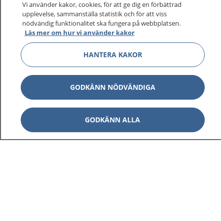
Vi använder kakor, cookies, för att ge dig en förbättrad
upplevelse, sammanställa statistik och för att viss
1177
–
tryggt om din hälsa och vård
nödvändig funktionalitet ska fungera på webbplatsen.
Läs mer om hur vi använder kakor
På 1177.se får du råd om hälsa och information om
HANTERA KAKOR
sjukdomar och vilka mottagningar du kan kontakta.
Logga in för att läsa din journal och göra dina
vårdärenden. Ring telefonnummer 1177 för
GODKÄNN NÖDVÄNDIGA
sjukvårdsrådgivning dygnet runt.
1177 ger dig råd när du vill må bättre.
GODKÄNN ALLA
Visa inn
1177 på flera språk
Visa inn
Om 1177
Visa inn