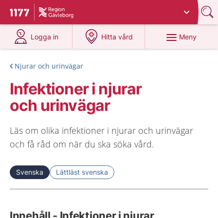
Du har valt region
Gävleborg
.
Till startsidan för 1177
på 1177.se
på 1177.se
Meny
Logga in
Hitta vård
Njurar och urinvägar
Infektioner i njurar
och urinvägar
Läs om olika infektioner i njurar och urinvägar
och få råd om när du ska söka vård.
Svenska
Lättläst svenska
Innehåll - Infektioner i njurar