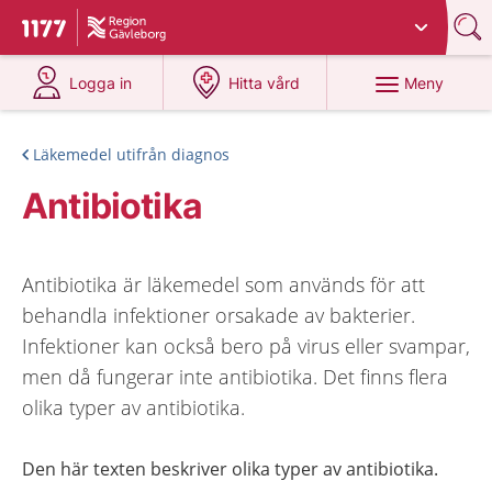
Du har valt region
Gävleborg
.
Till startsidan för 1177
på 1177.se
på 1177.se
Meny
Logga in
Hitta vård
Läkemedel utifrån diagnos
Antibiotika
Antibiotika är läkemedel som används för att
behandla infektioner orsakade av bakterier.
Infektioner kan också bero på virus eller svampar,
men då fungerar inte antibiotika. Det finns flera
olika typer av antibiotika.
Den här texten beskriver olika typer av antibiotika.