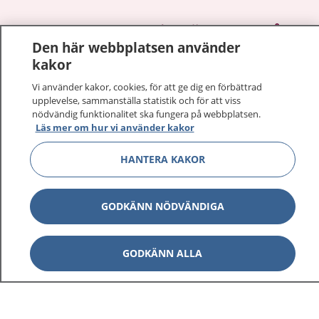
1177
–
tryggt om din hälsa och vård
Den här webbplatsen använder
kakor
På 1177.se får du råd om hälsa och information om
sjukdomar och vilka mottagningar du kan kontakta.
Vi använder kakor, cookies, för att ge dig en förbättrad
Logga in för att läsa din journal och göra dina
upplevelse, sammanställa statistik och för att viss
nödvändig funktionalitet ska fungera på webbplatsen.
vårdärenden. Ring telefonnummer 1177 för
Läs mer om hur vi använder kakor
sjukvårdsrådgivning dygnet runt.
1177 ger dig råd när du vill må bättre.
HANTERA KAKOR
GODKÄNN NÖDVÄNDIGA
Visa inn
1177 på flera språk
GODKÄNN ALLA
Visa inn
Om 1177
Visa inn