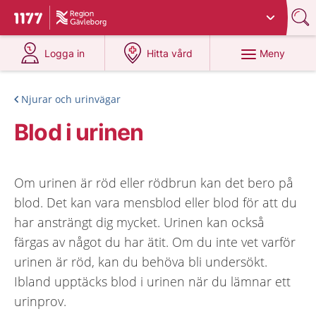
Du har valt region
Gävleborg
.
Till startsidan för 1177
på 1177.se
på 1177.se
Meny
Logga in
Hitta vård
Njurar och urinvägar
Blod i urinen
Om urinen är röd eller rödbrun kan det bero på
blod. Det kan vara mensblod eller blod för att du
har ansträngt dig mycket. Urinen kan också
färgas av något du har ätit. Om du inte vet varför
urinen är röd, kan du behöva bli undersökt.
Ibland upptäcks blod i urinen när du lämnar ett
urinprov.