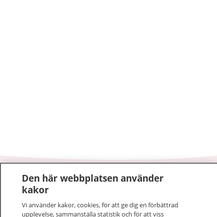
Den här webbplatsen använder
1177
–
tryggt om din hälsa och vård
kakor
På 1177.se får du råd om hälsa och information om
Vi använder kakor, cookies, för att ge dig en förbättrad
upplevelse, sammanställa statistik och för att viss
sjukdomar och vilka mottagningar du kan kontakta.