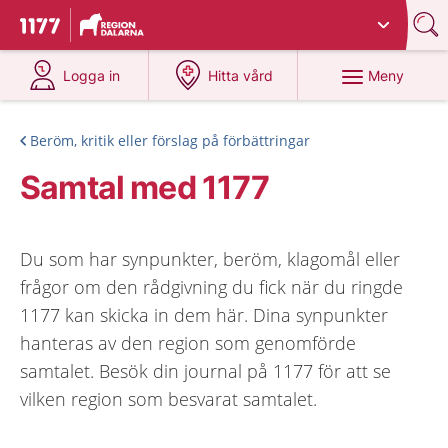
Du har valt region
Dalarna
.
Till startsidan för 1177
på 1177.se
på 1177.se
Meny
Logga in
Hitta vård
Beröm, kritik eller förslag på förbättringar
Samtal med 1177
Du som har synpunkter, beröm, klagomål eller
frågor om den rådgivning du fick när du ringde
1177 kan skicka in dem här. Dina synpunkter
hanteras av den region som genomförde
samtalet. Besök din journal på 1177 för att se
vilken region som besvarat samtalet.