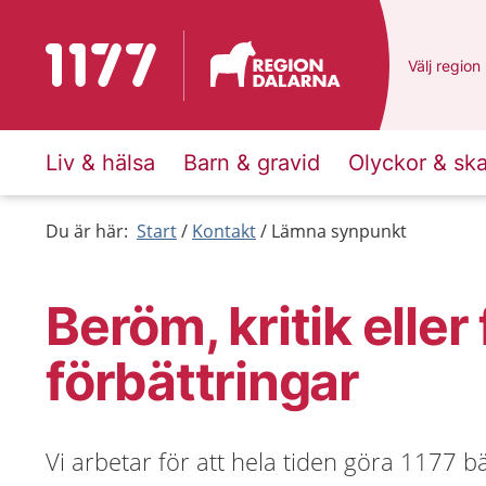
Till startsidan för 1177
Du har val
Välj
en ann
region
Liv & hälsa
Barn & gravid
Olyckor & sk
Du är här:
Start
Kontakt
Lämna synpunkt
Beröm, kritik eller
förbättringar
Vi arbetar för att hela tiden göra 1177 bä