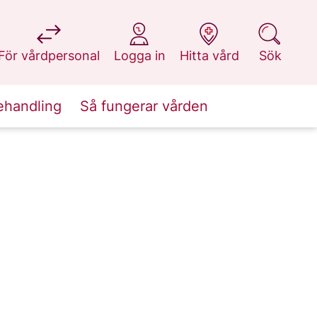
på 1177.se
på 1177.se
på 1177.se
på 1177.se
För vårdpersonal
Logga in
Hitta vård
Sök
ehandling
Så fungerar vården