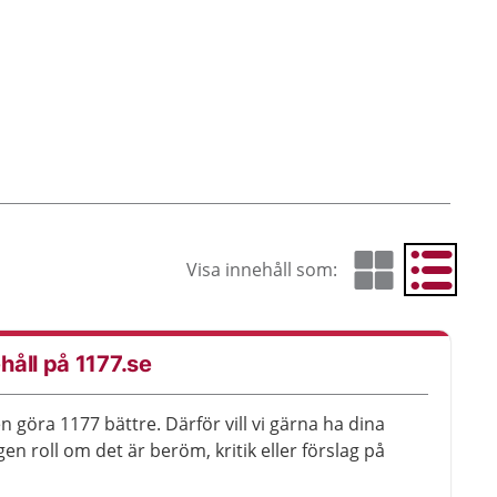
Visa innehåll som:
Visa som rutnät
Visa som 
åll på 1177.se
en göra 1177 bättre. Därför vill vi gärna ha dina
en roll om det är beröm, kritik eller förslag på