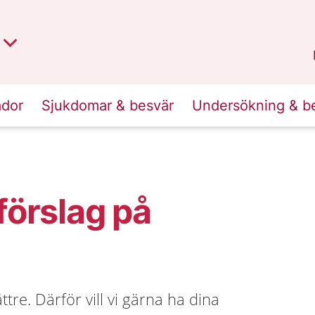
t region
an
Dalarna
.
ador
Sjukdomar & besvär
Undersökning & b
 förslag på
ttre. Därför vill vi gärna ha dina