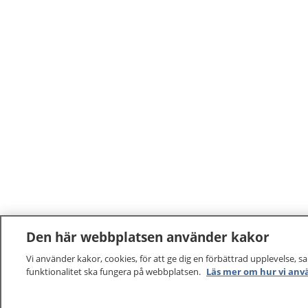
Den här webbplatsen använder kakor
Vi använder kakor, cookies, för att ge dig en förbättrad upplevelse, s
funktionalitet ska fungera på webbplatsen.
Läs mer om hur vi anv
1177
–
tryggt om din hälsa och vård