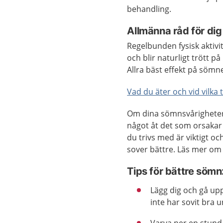
behandling.
Allmänna råd för dig
Regelbunden fysisk aktivi
och blir naturligt trött p
Allra bäst effekt på sömn
Vad du äter och vid vilka 
Om dina sömnsvårighet
något åt det som orsakar 
du trivs med är viktigt o
sover bättre. Läs mer om
Tips för bättre sömn
Lägg dig och gå up
inte har sovit bra 
Varva ner en stund