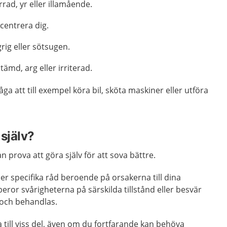
rrad, yr eller illamående.
ncentrera dig.
rig eller sötsugen.
ämd, arg eller irriterad.
a att till exempel köra bil, sköta maskiner eller utföra
själv?
an prova att göra själv för att sova bättre.
r specifika råd beroende på orsakerna till dina
eror svårigheterna på särskilda tillstånd eller besvär
och behandlas.
a till viss del, även om du fortfarande kan behöva