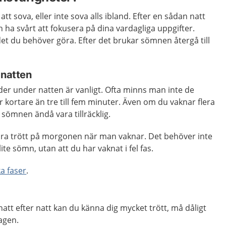
 att sova, eller inte sova alls ibland. Efter en sådan natt
h ha svårt att fokusera på dina vardagliga uppgifter.
det du behöver göra. Efter det brukar sömnen återgå till
 natten
der under natten är vanligt. Ofta minns man inte de
kortare än tre till fem minuter. Även om du vaknar flera
sömnen ändå vara tillräcklig.
vara trött på morgonen när man vaknar. Det behöver inte
lite sömn, utan att du har vaknat i fel fas.
a faser
.
natt efter natt kan du känna dig mycket trött, må dåligt
dagen.