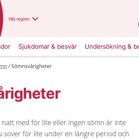
Du har valt region
Välj
en annan
region
Västra Götaland
.
ador
Sjukdomar & besvär
Undersökning & b
ömn
Sömnsvårigheter
righeter
 natt med för lite eller ingen sömn är inte
 sover för lite under en längre period och