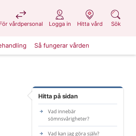
på 1177.se
på 1177.se
på 1177.se
på 1177.se
För vårdpersonal
Logga in
Hitta vård
Sök
ehandling
Så fungerar vården
Hitta på sidan
Vad innebär
sömnsvårigheter?
Vad kan jag göra själv?