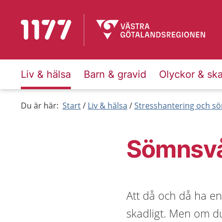
Till startsidan för 1177
Liv & hälsa
Barn & gravid
Olyckor & sk
Du är här:
Start
Liv & hälsa
Stresshantering och s
Sömnsvå
Att då och då ha en
skadligt. Men om du