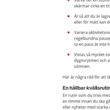
skärmar cirka en t
Ät så att du är lag
eller för mätt kan d
Variera aktivitetsni
regelbundna pauser 
ta en paus är inte h
Vistas så mycket som
dygnsrytmen och at
sömnen.
Här är några råd för att 
En hållbar kvällsruti
En rutin som du trivs med 
en timme innan du ska gå o
eller nyheter med starka 