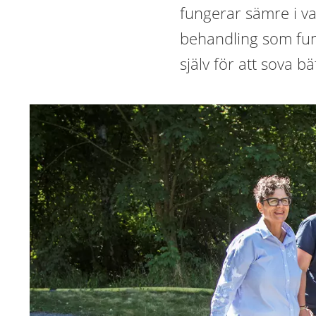
fungerar sämre i v
behandling som fun
själv för att sova bä