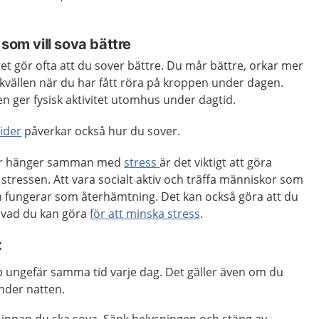
 som vill sova bättre
tet gör ofta att du sover bättre. Du mår bättre, orkar mer
å kvällen när du har fått röra på kroppen under dagen.
en ger fysisk aktivitet utomhus under dagtid.
tider
påverkar också hur du sover.
er hänger samman med
stress
är det viktigt att göra
stressen. Att vara socialt aktiv och träffa människor som
ch fungerar som återhämtning. Det kan också göra att du
 vad du kan göra
för att minska stress
.
:
p ungefär samma tid varje dag. Det gäller även om du
under natten.
 innan du ska sova. Sänk belysningen och stäng av