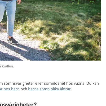
å kvällen.
om sömnsvårigheter eller sömnlöshet hos vuxna. Du kan
r hos barn
och
barns sömn olika åldrar
.
nsvårigheter?