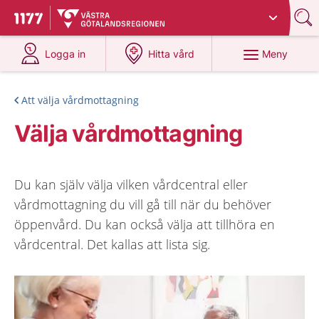
Du har valt region
Västra Götaland
.
Till startsidan för 1177
på 1177.se
på 1177.se
Meny
Logga in
Hitta vård
Att välja vårdmottagning
Välja vårdmottagning
Du kan själv välja vilken vårdcentral eller
vårdmottagning du vill gå till när du behöver
öppenvård. Du kan också välja att tillhöra en
vårdcentral. Det kallas att lista sig.