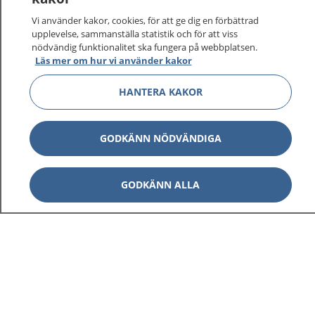
sjukvårdsrådgivning dygnet runt.
Vi använder kakor, cookies, för att ge dig en förbättrad
1177 ger dig råd när du vill må bättre.
upplevelse, sammanställa statistik och för att viss
nödvändig funktionalitet ska fungera på webbplatsen.
Läs mer om hur vi använder kakor
HANTERA KAKOR
Visa inn
1177 på flera språk
GODKÄNN NÖDVÄNDIGA
Visa inn
Om 1177
GODKÄNN ALLA
Visa inn
Kontakt
Behandling av personuppgifter
Hantering av kakor