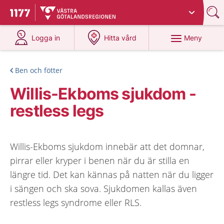
Du har valt region
Västra Götaland
.
Till startsidan för 1177
på 1177.se
på 1177.se
Meny
Logga in
Hitta vård
Ben och fötter
Willis-Ekboms sjukdom -
restless legs
Willis-Ekboms sjukdom innebär att det domnar,
pirrar eller kryper i benen när du är stilla en
längre tid. Det kan kännas på natten när du ligger
i sängen och ska sova. Sjukdomen kallas även
restless legs syndrome eller RLS.