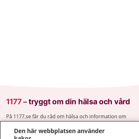
1177
–
tryggt om din hälsa och vård
På 1177.se får du råd om hälsa och information om
sjukdomar och vilka mottagningar du kan kontakta.
Den här webbplatsen använder
Logga in för att läsa din journal och göra dina
kakor
vårdärenden. Ring telefonnummer 1177 för