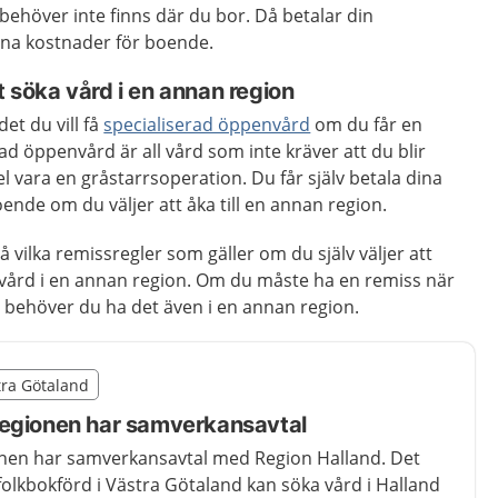
ehöver inte finns där du bor. Då betalar din
na kostnader för boende.
t söka vård i en annan region
det du vill få
specialiserad öppenvård
om du får en
erad öppenvård är all vård som inte kräver att du blir
el vara en gråstarrsoperation. Du får själv betala dina
ende om du väljer att åka till en annan region.
på vilka remissregler som gäller om du själv väljer att
vård i en annan region. Om du måste ha en remiss när
n behöver du ha det även i en annan region.
illägget från region Västra Götaland
stra Götaland
egion Västra Götaland
regionen har samverkansavtal
nen har samverkansavtal med Region Halland. Det
folkbokförd i Västra Götaland kan söka vård i Halland