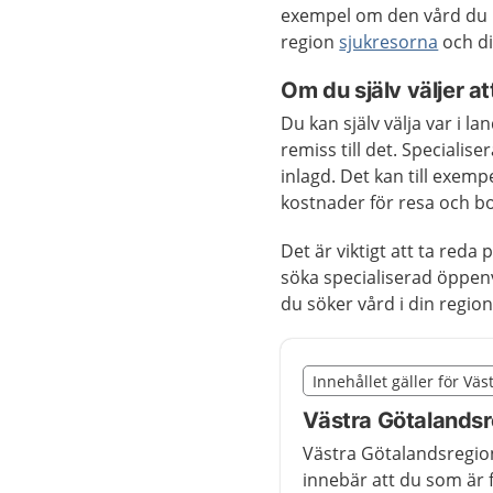
exempel om den vård du b
region
sjukresorna
och di
Om du själv väljer at
Du kan själv välja var i lan
remiss till det. Specialis
inlagd. Det kan till exemp
kostnader för resa och bo
Det är viktigt att ta reda 
söka specialiserad öppen
du söker vård i din regio
Slut på det regionala t
Innehållet gäller för Vä
Nedan innehåll gäller r
Västra Götalands
Västra Götalandsregio
innebär att du som är 