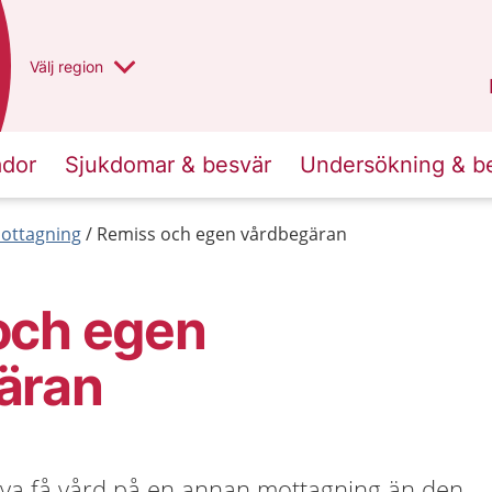
Du har valt region
Välj
en annan
region
Västra Götaland
.
ador
Sjukdomar & besvär
Undersökning & b
mottagning
Remiss och egen vårdbegäran
och egen
äran
va få vård på en annan mottagning än den