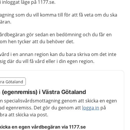
 inloggat läge på 1177.se.
ning som du vill komma till för att få veta om du ska
gäran.
vårdbegäran gör sedan en bedömning och du får en
n om hen tycker att du behöver det.
vård i en annan region kan du bara skriva om det inte
ig där du vill få vård eller i din egen region.
illägget från region Västra Götaland
stra Götaland
egion Västra Götaland
(egenremiss) i Västra Götaland
en specialisvårdsmottagning genom att skicka en egen
lad egenremiss. Det gör du genom att
logga in
på
bra att skicka via post.
skicka en egen vårdbegäran via 1177.se