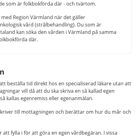
e som är folkbokförda där - och tvärtom.
al med Region Värmland när det gäller
nkologisk vård (strålbehandling).
Du som är
Götaland kan söka den vården i Värmland på samma
folkbokförda där.
an
tt beställa tid direkt hos en specialiserad läkare utan att
gningar vill då att du ska skriva en så kallad egen
så kallas egenremiss eller egenanmälan.
skriver till mottagningen och berättar om hur du mår och
 att fylla i för att göra en egen vårdbegäran. I vissa