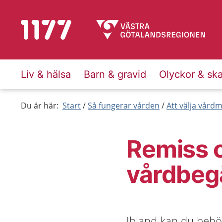
Till startsidan för 1177
Liv & hälsa
Barn & gravid
Olyckor & sk
Du är här:
Start
Så fungerar vården
Att välja vård
Remiss 
vårdbeg
Ibland kan du behö