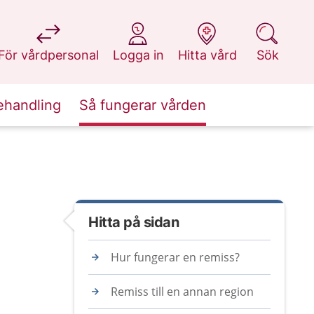
på 1177.se
på 1177.se
på 1177.se
på 1177.se
För vårdpersonal
Logga in
Hitta vård
Sök
ehandling
Så fungerar vården
Hitta på sidan
Hur fungerar en remiss?
Remiss till en annan region