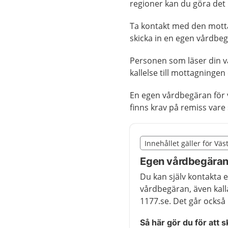
regioner kan du göra det i
Ta kontakt med den mottag
skicka in en egen vårdbe
Personen som läser din 
kallelse till mottagninge
En egen vårdbegäran för 
finns krav på remiss vare s
Slut på det regionala t
Innehållet gäller för Vä
Nedan innehåll gäller r
Egen vårdbegäran 
Du kan själv kontakta 
vårdbegäran, även kal
1177.se. Det går också 
Så här gör du för att 