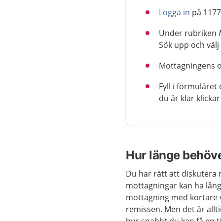
Logga in
på 1177
Under rubriken
Sök upp och välj 
Mottagningens oli
Fyll i formuläret
du är klar klicka
Hur länge behöv
Du har rätt att diskutera
mottagningar kan ha lång 
mottagning med kortare vä
remissen. Men det är all