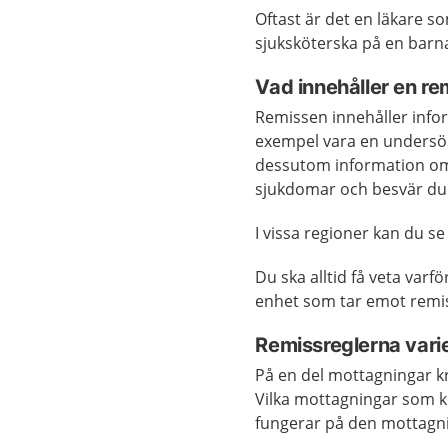
Oftast är det en läkare s
sjuksköterska på en barn
Vad innehåller en re
Remissen innehåller infor
exempel vara en undersök
dessutom information om 
sjukdomar och besvär du 
I vissa regioner kan du se
Du ska alltid få veta varf
enhet som tar emot remi
Remissreglerna vari
På en del mottagningar krä
Vilka mottagningar som kr
fungerar på den mottagnin