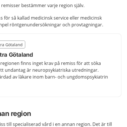
ör remisser bestämmer varje region själv.
s för så kallad medicinsk service eller medicinsk
exempel röntgenundersökningar och provtagningar.
illägget från region Västra Götaland
stra Götaland
egion Västra Götaland
stra Götaland
egionen finns inget krav på remiss för att söka
Ett undantag är neuropsykiatriska utredningar.
färdad av läkare inom barn- och ungdomspsykiatrin
nan region
s till specialiserad vård i en annan region. Det är till