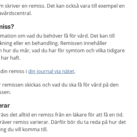
om skriver en remiss. Det kan också vara till exempel en
avårdscentral.
miss?
mation om vad du behöver få för vård. Det kan till
ning eller en behandling. Remissen innehåller
hur du mår, vad du har för symtom och vilka tidigare
har haft.
 din remiss i
din journal via nätet
.
ör remissen skickas och vad du ska få för vård på den
ssen.
erar
vs det alltid en remiss från en läkare för att få en tid.
äver remiss varierar. Därför bör du ta reda på hur det
g du vill komma till.