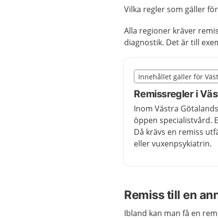
Vilka regler som gäller f
Alla regioner kräver remis
diagnostik. Det är till 
Slut på det regionala t
Innehållet gäller för Vä
Nedan innehåll gäller r
Remissregler i Vä
Inom Västra Götalandsr
öppen specialistvård. 
Då krävs en remiss ut
eller vuxenpsykiatrin.
Remiss till en an
Ibland kan man få en remis