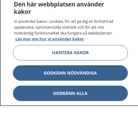
Logga in för att läsa din journal och göra dina
Den här webbplatsen använder
vårdärenden. Ring telefonnummer 1177 för
kakor
sjukvårdsrådgivning dygnet runt.
Vi använder kakor, cookies, för att ge dig en förbättrad
1177 ger dig råd när du vill må bättre.
upplevelse, sammanställa statistik och för att viss
nödvändig funktionalitet ska fungera på webbplatsen.
Läs mer om hur vi använder kakor
HANTERA KAKOR
Visa inn
1177 på flera språk
GODKÄNN NÖDVÄNDIGA
Visa inn
Om 1177
GODKÄNN ALLA
Visa inn
Kontakt
Behandling av personuppgifter