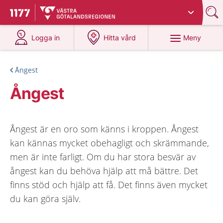
Du har valt region
Västra Götaland
.
Till startsidan för 1177
på 1177.se
på 1177.se
Meny
Logga in
Hitta vård
Ångest
Ångest
Ångest är en oro som känns i kroppen. Ångest
kan kännas mycket obehagligt och skrämmande,
men är inte farligt. Om du har stora besvär av
ångest kan du behöva hjälp att må bättre. Det
finns stöd och hjälp att få. Det finns även mycket
du kan göra själv.