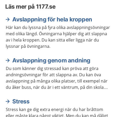
Läs mer på 1177.se
Avslappning för hela kroppen
Här kan du lyssna på fyra olika avslappningsövningar
med olika längd. Övningarna hjälper dig att slappna
av i hela kroppen. Du kan sitta eller ligga när du
lyssnar på övningarna.
Avslappning genom andning
Du som känner dig stressad kan pröva att göra
andningsövningar för att slappna av. Du kan öva
avslappning på många olika platser, till exempel när
du åker buss, när du är i ett väntrum, på din skola
eller arbetsplats. Du kan också öva avslappning när
du ligger ner.
Stress
Stress kan ge dig extra energi när du har bråttom
eller måste klara något viktigt. Men du kan må dåligt