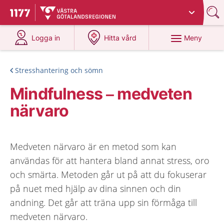
Du har valt region
Västra Götaland
.
Till startsidan för 1177
på 1177.se
på 1177.se
Meny
Logga in
Hitta vård
Stresshantering och sömn
Mindfulness – medveten
närvaro
Medveten närvaro är en metod som kan
användas för att hantera bland annat stress, oro
och smärta. Metoden går ut på att du fokuserar
på nuet med hjälp av dina sinnen och din
andning. Det går att träna upp sin förmåga till
medveten närvaro.