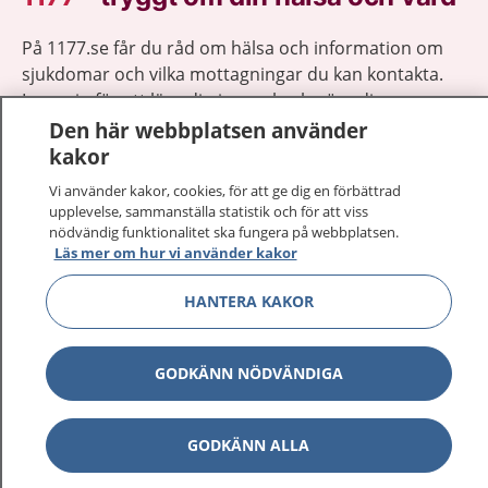
På 1177.se får du råd om hälsa och information om
sjukdomar och vilka mottagningar du kan kontakta.
Logga in för att läsa din journal och göra dina
vårdärenden. Ring telefonnummer 1177 för
Den här webbplatsen använder
sjukvårdsrådgivning dygnet runt.
kakor
1177 ger dig råd när du vill må bättre.
Vi använder kakor, cookies, för att ge dig en förbättrad
upplevelse, sammanställa statistik och för att viss
nödvändig funktionalitet ska fungera på webbplatsen.
Läs mer om hur vi använder kakor
HANTERA KAKOR
Visa inn
1177 på flera språk
GODKÄNN NÖDVÄNDIGA
Visa inn
Om 1177
Visa inn
Kontakt
GODKÄNN ALLA