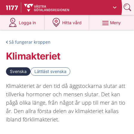
Du har valt region
Västra Götaland
.
Till startsidan för 1177
på 1177.se
på 1177.se
Meny
Logga in
Hitta vård
Så fungerar kroppen
Klimakteriet
Svenska
Lättläst svenska
Klimakteriet är den tid då äggstockarna slutar att
tillverka hormoner och mensen slutar. Det kan
pågå olika länge, från något år upp till mer än tio
år. Den allra första delen av klimakteriet kallas
ibland förklimakteriet.