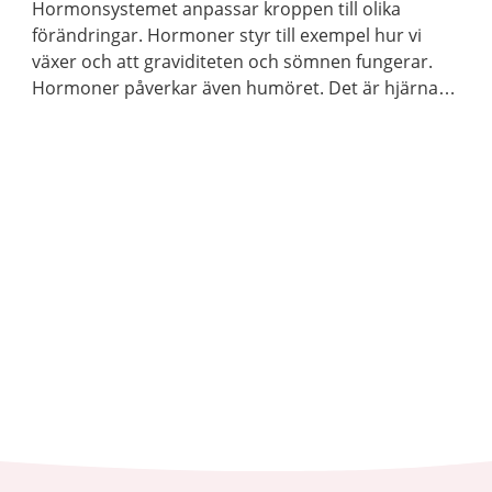
Hormonsystemet anpassar kroppen till olika
förändringar. Hormoner styr till exempel hur vi
växer och att graviditeten och sömnen fungerar.
Hormoner påverkar även humöret. Det är hjärnan
och kroppen som meddelar hormonsystemet vilka
hormon som behöver bildas.