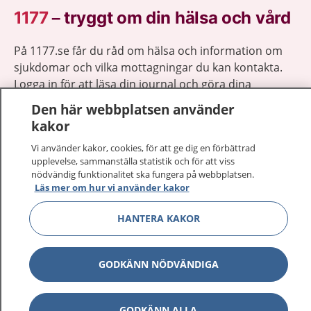
1177
–
tryggt om din hälsa och vård
På 1177.se får du råd om hälsa och information om
sjukdomar och vilka mottagningar du kan kontakta.
Logga in för att läsa din journal och göra dina
vårdärenden. Ring telefonnummer 1177 för
Den här webbplatsen använder
sjukvårdsrådgivning dygnet runt.
kakor
1177 ger dig råd när du vill må bättre.
Vi använder kakor, cookies, för att ge dig en förbättrad
upplevelse, sammanställa statistik och för att viss
nödvändig funktionalitet ska fungera på webbplatsen.
Läs mer om hur vi använder kakor
HANTERA KAKOR
Visa inn
1177 på flera språk
Visa inn
GODKÄNN NÖDVÄNDIGA
Om 1177
Visa inn
Kontakt
GODKÄNN ALLA