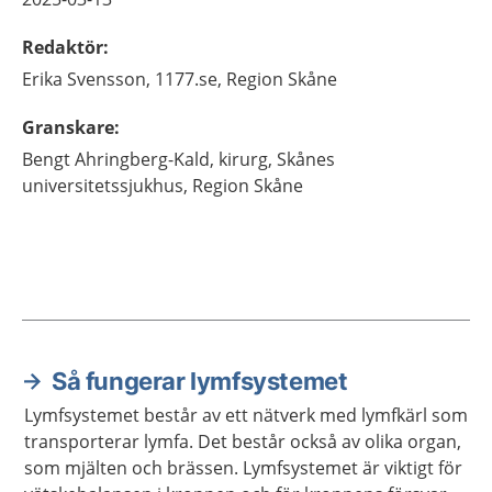
Redaktör
:
Erika
Svensson,
1177.se, Region Skåne
Granskare
:
Bengt
Ahringberg-Kald,
kirurg,
Skånes
universitetssjukhus,
Region Skåne
Så fungerar lymfsystemet
Aktuella artiklar
Lymfsystemet består av ett nätverk med lymfkärl som
transporterar lymfa. Det består också av olika organ,
som mjälten och brässen. Lymfsystemet är viktigt för