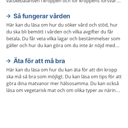
vätskebalansen i kroppen och för kroppens försvar
mot infektioner.
Så fungerar vården
Här kan du läsa om hur du söker vård och stöd, hur
du ska bli bemött i vården och vilka avgifter du får
betala. Du får veta vilka lagar och bestämmelser som
gäller och hur du kan göra om du inte är nöjd med
vården. Det finns också information för dig som är
närstående.
Äta för att må bra
Här kan du läsa om hur du kan äta för att din kropp
ska må så bra som möjligt. Du kan läsa om tips för att
göra dina matvanor mer hälsosamma. Du kan också
läsa om vegetarisk mat och om olika typer av näring
som din kropp behöver.