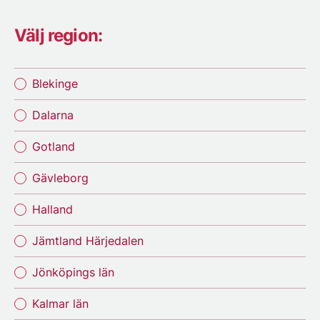
Välj region:
Blekinge
Dalarna
Gotland
Gävleborg
Halland
Jämtland Härjedalen
Jönköpings län
Kalmar län