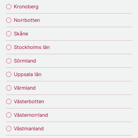
Kronoberg
Norrbotten
Skåne
Stockholms län
Sörmland
Uppsala län
Värmland
Västerbotten
Västernorrland
Västmanland