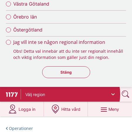
Västra Götaland
Örebro län
Östergötland
Jag vill inte se någon regional information
Obs! Detta val innebär att du inte ser regionalt innehåll
och viktig information som gäller just din region.
Stäng regionsväljaren
Stäng
Välj
region
Till startsidan för 1177
på 1177.se
på 1177.se
Meny
Logga in
Hitta vård
Operationer