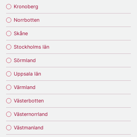
Kronoberg
Norrbotten
Skåne
Stockholms län
Sörmland
Uppsala län
Värmland
Västerbotten
Västernorrland
Västmanland