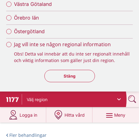
Västra Götaland
Örebro län
Östergötland
Jag vill inte se någon regional information
Obs! Detta val innebär att du inte ser regionalt innehåll
och viktig information som gäller just din region.
Stäng regionsväljaren
Stäng
Välj
region
Till startsidan för 1177
på 1177.se
på 1177.se
Meny
Logga in
Hitta vård
Fler behandlingar