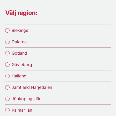
Välj region:
Blekinge
Dalarna
Gotland
Gävleborg
Halland
Jämtland Härjedalen
Jönköpings län
Kalmar län