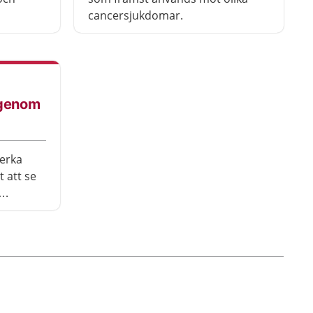
cancersjukdomar.
 genom
erka
 att se
 i ögat.