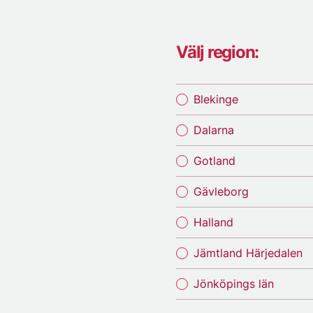
Välj region:
Blekinge
Dalarna
Gotland
Gävleborg
Halland
Jämtland Härjedalen
Jönköpings län