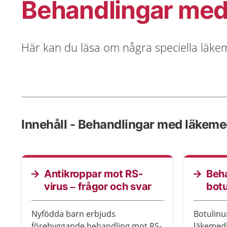
Behandlingar med
Här kan du läsa om några speciella läke
Innehåll - Behandlingar med läkeme
Antikroppar mot RS-
Beh
virus – frågor och svar
botu
Nyfödda barn erbjuds
Botulinum
förebyggande behandling mot RS-
läkemedl