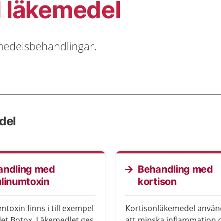
 läkemedel
medelsbehandlingar.
del
andling med
Behandling med
linumtoxin
kortison
toxin finns i till exempel
Kortisonläkemedel används för
et Botox. Läkemedlet ges
att minska inflammation 