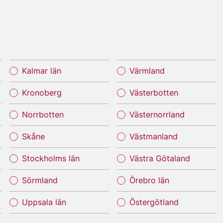
Kalmar län
Värmland
Kronoberg
Västerbotten
Norrbotten
Västernorrland
Skåne
Västmanland
Stockholms län
Västra Götaland
Sörmland
Örebro län
Uppsala län
Östergötland