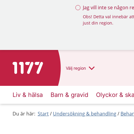
Jag vill inte se någon 
Obs! Detta val innebär att
just din region.
Till startsidan för 1177
Välj
region
Liv & hälsa
Barn & gravid
Olyckor & sk
Du är här:
Start
Undersökning & behandling
Behan