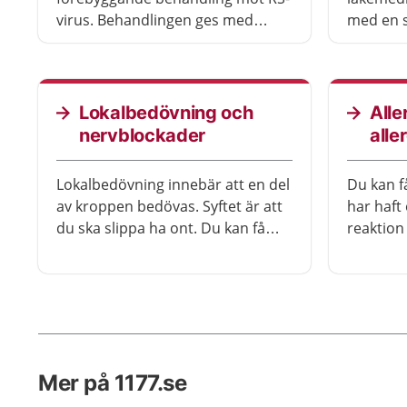
virus. Behandlingen ges med
med en s
antikroppar, som minskar risken
behandli
för att barnet blir svårt sjukt.
och besv
Lokalbedövning och
Alle
nervblockader
alle
Lokalbedövning innebär att en del
Du kan f
av kroppen bedövas. Syftet är att
har haft 
du ska slippa ha ont. Du kan få
reaktion 
lokalbedövning i form av en
vanliga 
spruta, gel eller sprej. Du kan
också få en nervblockad.
Mer på 1177.se