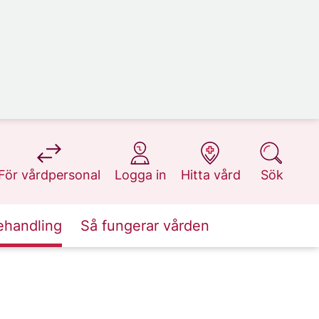
på 1177.se
på 1177.se
på 1177.se
på 1177.se
För vårdpersonal
Logga in
Hitta vård
Sök
ehandling
Så fungerar vården