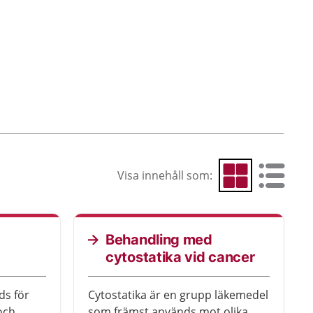
Visa innehåll som:
Visa som rutnät
Visa som 
Behandling med
cytostatika vid cancer
Cytostatika är en grupp läkemedel
och
som främst används mot olika