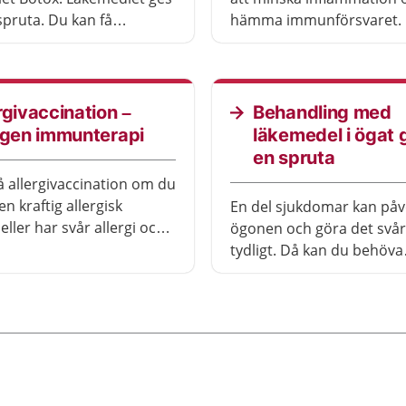
pruta. Du kan få
hämma immunförsvaret.
ng vid olika sjukdomar
är.
rgivaccination –
Behandling med
rgen immunterapi
läkemedel i ögat
en spruta
å allergivaccination om du
en kraftig allergisk
En del sjukdomar kan påv
eller har svår allergi och
ögonen och göra det svårt
läkemedel inte hjälper.
tydligt. Då kan du behöva
behandling med läkemedel
Du får bedövning innan
behandlingen.