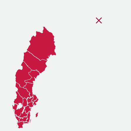
Stäng regionsvälj