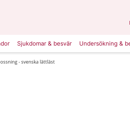
n
Skåne
.
ador
Sjukdomar & besvär
Undersökning & b
lossning - svenska lättläst