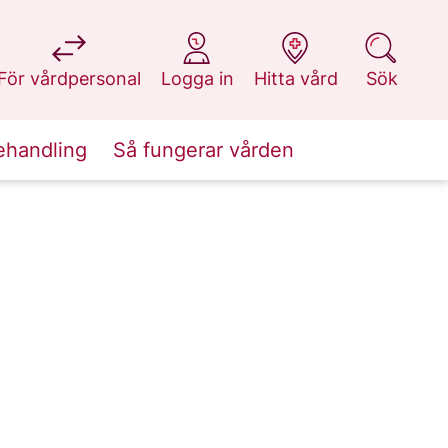
på 1177.se
på 1177.se
på 1177.se
på 1177.se
För vårdpersonal
Logga in
Hitta vård
Sök
ehandling
Så fungerar vården