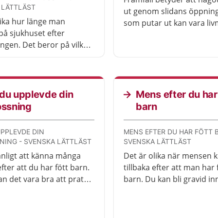
 LÄTTLÄST
ut genom slidans öppning
lika hur länge man
som putar ut kan vara li
på sjukhuset efter
eller insidan av slidan. De
ingen. Det beror på vilken
kännas obehagligt, men d
 hjälp du och barnet
behandling som kan hjälp
. Även om du har åkt hem
et kan du kontakta
t om du behöver.
du upplevde din
Mens efter du har
ossning
barn
UPPLEVDE DIN
MENS EFTER DU HAR FÖTT 
NING - SVENSKA LÄTTLÄST
SVENSKA LÄTTLÄST
anligt att känna många
Det är olika när mensen
fter att du har fött barn.
tillbaka efter att man har 
an det vara bra att prata
barn. Du kan bli gravid i
ossningen med en
mensen har kommit tillba
ka eller läkare. Du kan få
d om du behöver.