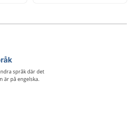
övningar som du kan göra.
pråk
andra språk där det
an är på engelska.