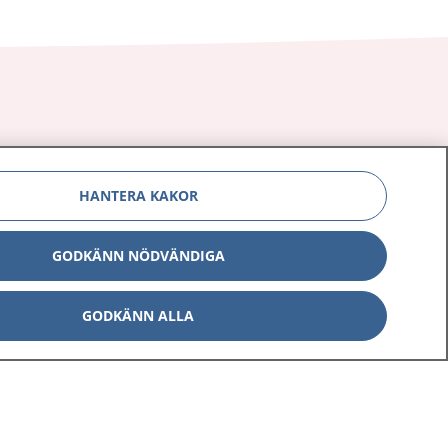
Om 1177
Kontakt
HANTERA KAKOR
E-tjänster
Press
Aktuellt
Digital tillgänglighet
GODKÄNN NÖDVÄNDIGA
GODKÄNN ALLA
Inställningar för kakor
av personuppgifter
Hantering av kakor