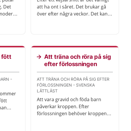
. Det
att ha ont i såret. Det brukar gå
vmodern
över efter några veckor. Det kan
t kan
vara svårt att röra sig. Ta det lugnt
et finns
i början och lyft inget tyngre än
a.
ditt nyfödda barn.
 fött
Att träna och röra på sig
efter förlossningen
BARN -
ATT TRÄNA OCH RÖRA PÅ SIG EFTER
FÖRLOSSNINGEN - SVENSKA
LÄTTLÄST
 kommer
Att vara gravid och föda barn
fött
påverkar kroppen. Efter
nnan
förlossningen behöver kroppen
ka.
läka. När kroppen har läkt är det
bra att träna. I filmen visas fem