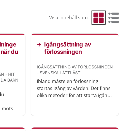
Visa innehåll som:
Visa som rutnät
Visa som 
lninge
Igångsättning av
 när du
förlossningen
IGÅNGSÄTTNING AV FÖRLOSSNINGEN
- SVENSKA LÄTTLÄST
N - HIT
ÖDA BARN
Ibland måste en förlossning
startas igång av vården. Det finns
du
olika metoder för att starta igång
en förlossning. Här får du veta hur
u möts av
det går till.
t rum.