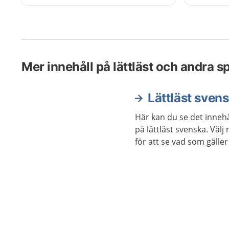
pratar om hur förlossningen och
tiden efter har varit. Du blir
undersökt och kan ställa frågor.
Mer innehåll på lättläst och andra s
Lättläst sven
Här kan du se det innehå
på lättläst svenska. Väl
för att se vad som gäller 