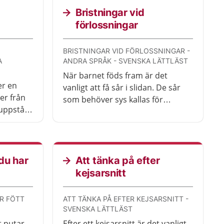
Bristningar vid
förlossningar
BRISTNINGAR VID FÖRLOSSNINGAR -
A
ANDRA SPRÅK - SVENSKA LÄTTLÄST
När barnet föds fram är det
er en
vanligt att få sår i slidan. De sår
er från
som behöver sys kallas för
 uppstår
bristningar. Det finns små
från
bristningar och stora bristningar.
 besvär
Bristningarna lagas direkt efter
öva söka
förlossningen av en barnmorska
eller läkare.
 du har
Att tänka på efter
kejsarsnitt
AR FÖTT
ATT TÄNKA PÅ EFTER KEJSARSNITT -
SVENSKA LÄTTLÄST
t putar
Efter ett kejsarsnitt är det vanligt