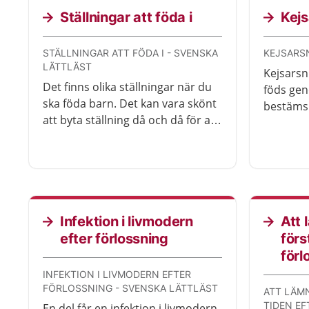
Ställningar att föda i
Kejs
STÄLLNINGAR ATT FÖDA I - SVENSKA
KEJSARSN
LÄTTLÄST
Kejsarsni
Det finns olika ställningar när du
föds gen
ska föda barn. Det kan vara skönt
bestäms k
att byta ställning då och då för att
Ibland b
inte bli för trött. Det gör det också
förlossn
lättare för barnet att komma
neråt och ut.
Infektion i livmodern
Att 
efter förlossning
förs
förl
INFEKTION I LIVMODERN EFTER
FÖRLOSSNING - SVENSKA LÄTTLÄST
ATT LÄM
TIDEN EF
En del får en infektion i livmodern