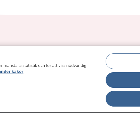
sjukdomar och
Other languages
sa din journal
Lättläst svenska
ammanställa statistik och för att viss nödvändig
 för
änder kakor
Behandling 