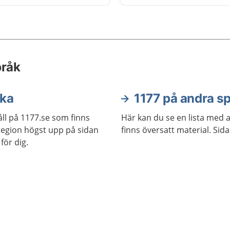
pråk
ska
1177 på andra s
ll på 1177.se som finns
Här kan du se en lista med 
j region högst upp på sidan
finns översatt material. Sid
för dig.