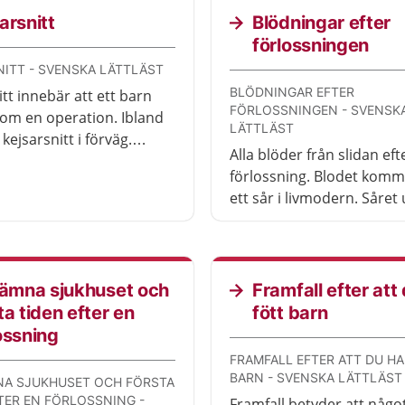
arsnitt
Blödningar efter
förlossningen
ITT - SVENSKA LÄTTLÄST
BLÖDNINGAR EFTER
tt innebär att ett barn
FÖRLOSSNINGEN - SVENSK
om en operation. Ibland
LÄTTLÄST
ejsarsnitt i förväg.
Alla blöder från slidan eft
estäms det när
förlossning. Blodet komm
ingen redan är i gång.
ett sår i livmodern. Såret
när moderkakan lossnar 
livmodern. En del som får
med blödningen kan beh
vård.
lämna sjukhuset och
Framfall efter att
ta tiden efter en
fött barn
ossning
FRAMFALL EFTER ATT DU H
BARN - SVENSKA LÄTTLÄST
NA SJUKHUSET OCH FÖRSTA
TER EN FÖRLOSSNING -
Framfall betyder att någo