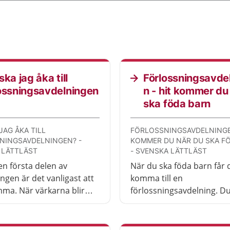
ska jag åka till
Förlossningsavde
ossningsavdelningen
n - hit kommer du
ska föda barn
JAG ÅKA TILL
FÖRLOSSNINGSAVDELNINGE
NINGSAVDELNINGEN? -
KOMMER DU NÄR DU SKA F
 LÄTTLÄST
- SVENSKA LÄTTLÄST
n första delen av
När du ska föda barn får 
ngen är det vanligast att
komma till en
ma. När värkarna blir
förlossningsavdelning. D
re och kommer oftare kan
en barnmorska och blir
dags att åka till
undersökt. Du får ett ege
ts förlossningsavdelning.