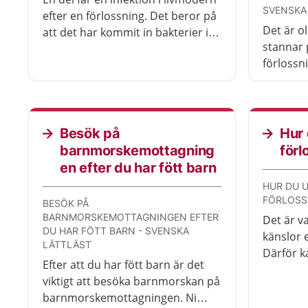
SVENSKA
efter en förlossning. Det beror på
Det är o
att det har kommit in bakterier i
stannar 
livmodern. Sök vård så att du kan
förlossn
få behandling.
vård och
behöver
med barn
sjukhuse
Besök på
Hur 
barnmorskemottagning
förl
en efter du har fött barn
HUR DU 
FÖRLOSS
BESÖK PÅ
BARNMORSKEMOTTAGNINGEN EFTER
Det är v
DU HAR FÖTT BARN - SVENSKA
känslor e
LÄTTLÄST
Därför k
Efter att du har fött barn är det
om förl
viktigt att besöka barnmorskan på
barnmors
barnmorskemottagningen. Ni
mer stö