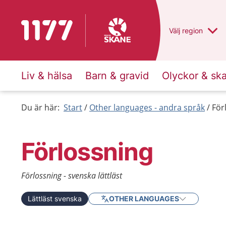
Till startsidan för 1177
Du har valt regio
Välj
en annan
region
Liv & hälsa
Barn & gravid
Olyckor & sk
Du är här:
Start
Other languages - andra språk
För
Förlossning
Förlossning - svenska lättläst
Lättläst svenska
OTHER LANGUAGES