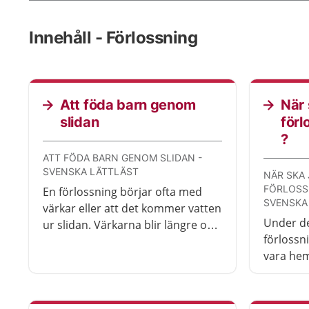
Innehåll - Förlossning
Att föda barn genom
När 
slidan
förl
?
ATT FÖDA BARN GENOM SLIDAN -
SVENSKA LÄTTLÄST
NÄR SKA 
FÖRLOSS
En förlossning börjar ofta med
SVENSKA
värkar eller att det kommer vatten
Under de
ur slidan. Värkarna blir längre och
förlossni
kommer oftare. Förlossningen
vara hem
slutar med att du krystar fram
kraftiga
barnet genom slidan. En
det vara 
förlossning kan ta från några
sjukhuse
timmar till några dygn.