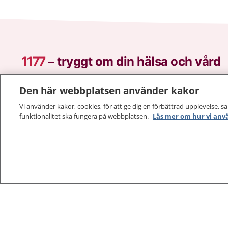
1177
–
tryggt om din hälsa och vård
På 1177.se får du råd om hälsa och information om 
Den här webbplatsen använder kakor
vilka mottagningar du kan kontakta. Logga in för att lä
Vi använder kakor, cookies, för att ge dig en förbättrad upplevelse, s
och göra dina vårdärenden. Ring telefonnummer 1177
funktionalitet ska fungera på webbplatsen.
Läs mer om hur vi anv
sjukvårdsrådgivning dygnet runt.
1177 ger dig råd när du vill må bättre.
1177 – en tjänst från
Inera.