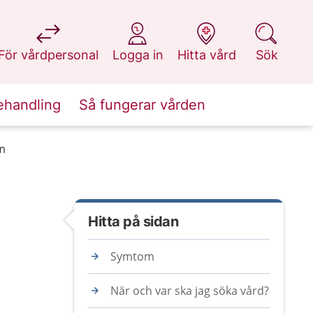
på 1177.se
på 1177.se
på 1177.se
på 1177.se
För vårdpersonal
Logga in
Hitta vård
Sök
ehandling
Så fungerar vården
m
Hitta på sidan
Symtom
När och var ska jag söka vård?