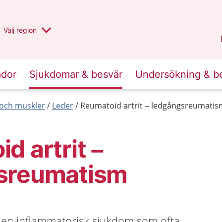
Du har valt region
Välj
en annan
region
Stockholms län
.
ador
Sjukdomar & besvär
Undersökning & b
r och muskler
Leder
Reumatoid artrit – ledgångsreumatis
d artrit –
sreumatism
r en inflammatorisk sjukdom som ofta