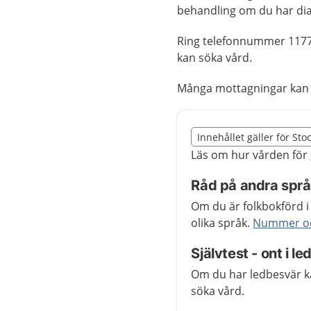
behandling om du har di
Ring telefonnummer 1177
kan söka vård.
Många mottagningar kan
Slut på det regionala t
Innehållet gäller för St
Nedan innehåll gäller r
Läs om hur vården för
Råd på andra spr
Om du är folkbokförd i
olika språk.
Nummer och
Självtest - ont i l
Om du har ledbesvär 
söka vård.