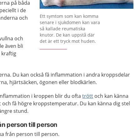
derna på båda
eciellt i de
Ett symtom som kan komma
händerna och
senare i sjukdomen kan vara
så kallade reumatiska
knutor. De kan uppstå där
svullna och
det är ett tryck mot huden.
e även bli
kraftig
derna. Du kan också få inflammation i andra kroppsdelar
na, hjärtsäcken, ögonen eller blodkärlen.
nflammation i kroppen blir du ofta
trött
och kan känna
kt och få högre kroppstemperatur. Du kan känna dig stel
längre stund.
n person till person
ka från person till person.