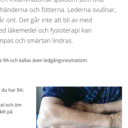
i händerna och fötterna. Lederna svullnar,
r ont. Det går inte att bli av med
d läkemedel och fysioterapi kan
pas och smärtan lindras.
as RA och kallas även ledgångsreumatism.
 du har RA:
tel och öm
kilt på