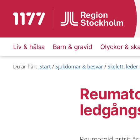
Till startsidan för 1177
Liv & hälsa
Barn & gravid
Olyckor & sk
Du är här:
Start
Sjukdomar & besvär
Skelett, lede
Reumatoi
ledgång
Reumatoid artrit ä