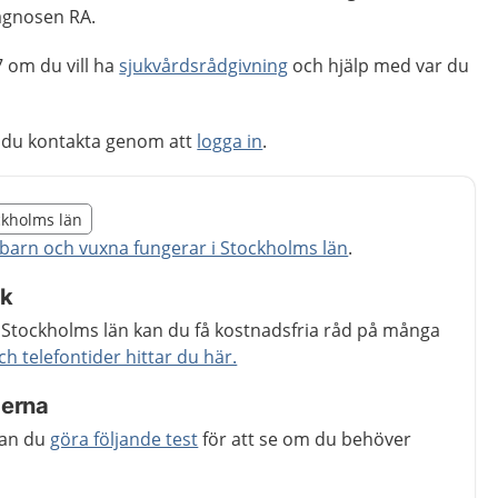
agnosen RA.
 om du vill ha
sjukvårdsrådgivning
och hjälp med var du
 du kontakta genom att
logga in
.
illägget från region Stockholms län
ockholms län
egion Stockholms län
barn och vuxna fungerar i Stockholms län
.
åk
 Stockholms län kan du få kostnadsfria råd på många
 telefontider hittar du här.
ederna
kan du
göra följande test
för att se om du behöver