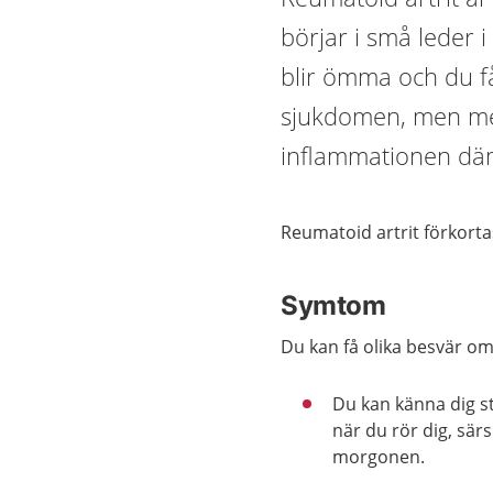
börjar i små leder 
blir ömma och du få
sjukdomen, men me
inflammationen däm
Reumatoid artrit förkort
Symtom
Du kan få olika besvär om
Du kan känna dig s
när du rör dig, särs
morgonen.