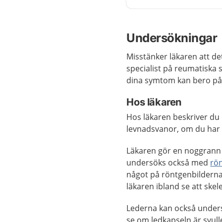
Undersökningar
Misstänker läkaren att de
specialist på reumatisk
dina symtom kan bero på
Hos läkaren
Hos läkaren beskriver du 
levnadsvanor, om du har
Läkaren gör en noggran
undersöks också med
rö
något på röntgenbilderna
läkaren ibland se att skel
Lederna kan också unde
se om ledkapseln är svull