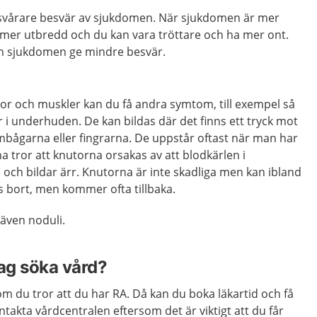
svårare besvär av sjukdomen. När sjukdomen är mer
 mer utbredd och du kan vara tröttare och ha mer ont.
an sjukdomen ge mindre besvär.
nor och muskler kan du få andra symtom, till exempel så
 i underhuden. De kan bildas där det finns ett tryck mot
mbågarna eller fingrarna. De uppstår oftast när man har
rna tror att knutorna orsakas av att blodkärlen i
ch bildar ärr. Knutorna är inte skadliga men kan ibland
s bort, men kommer ofta tillbaka.
även noduli.
jag söka vård?
m du tror att du har RA. Då kan du boka läkartid och få
akta vårdcentralen eftersom det är viktigt att du får