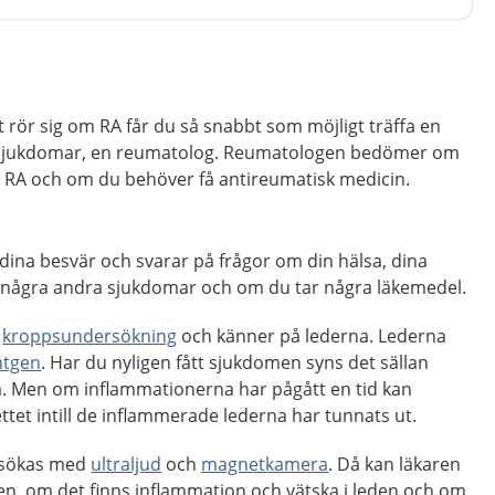
t rör sig om RA får du så snabbt som möjligt träffa en
a sjukdomar, en reumatolog. Reumatologen bedömer om
 RA och om du behöver få antireumatisk medicin.
dina besvär och svarar på frågor om din hälsa, dina
 några andra sjukdomar och om du tar några läkemedel.
n
kroppsundersökning
och känner på lederna. Lederna
ntgen
. Har du nyligen fått sjukdomen syns det sällan
. Men om inflammationerna har pågått en tid kan
ettet intill de inflammerade lederna har tunnats ut.
rsökas med
ultraljud
och
magnetkamera
. Då kan läkaren
en, om det finns inflammation och vätska i leden och om