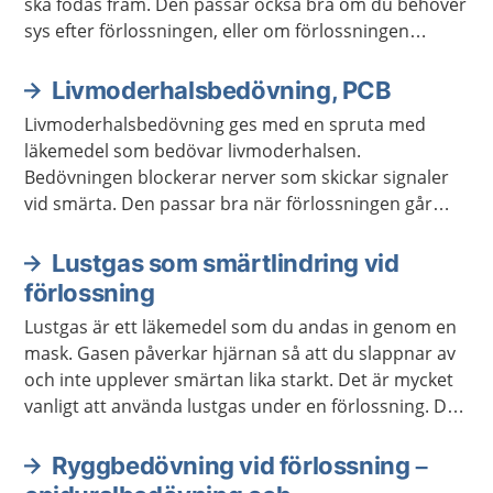
ska födas fram. Den passar också bra om du behöver
sys efter förlossningen, eller om förlossningen
behöver avslutas med sugklocka.
Livmoderhalsbedövning, PCB
Livmoderhalsbedövning ges med en spruta med
läkemedel som bedövar livmoderhalsen.
Bedövningen blockerar nerver som skickar signaler
vid smärta. Den passar bra när förlossningen går
snabbt, innan det är dags att krysta.
Lustgas som smärtlindring vid
förlossning
Lustgas är ett läkemedel som du andas in genom en
mask. Gasen påverkar hjärnan så att du slappnar av
och inte upplever smärtan lika starkt. Det är mycket
vanligt att använda lustgas under en förlossning. Det
varierar från person till person hur mycket man
tycker att metoden hjälper.
Ryggbedövning vid förlossning –