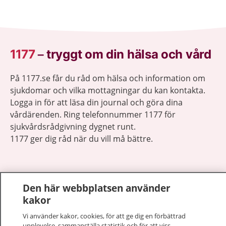
1177
–
tryggt om din hälsa och vård
På 1177.se får du råd om hälsa och information om
sjukdomar och vilka mottagningar du kan kontakta.
Logga in för att läsa din journal och göra dina
vårdärenden. Ring telefonnummer 1177 för
sjukvårdsrådgivning dygnet runt.
1177 ger dig råd när du vill må bättre.
Den här webbplatsen använder
kakor
Visa inn
1177 på flera språk
Vi använder kakor, cookies, för att ge dig en förbättrad
upplevelse, sammanställa statistik och för att viss