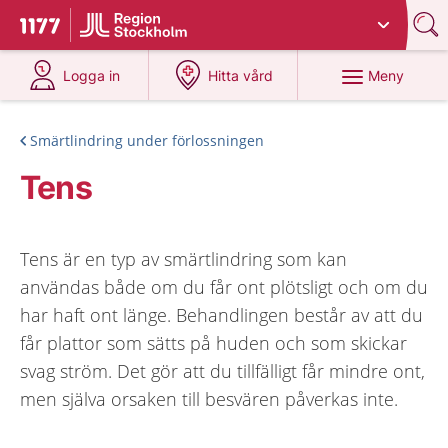
Du har valt region
Stockholms län
.
Till startsidan för 1177
på 1177.se
på 1177.se
Meny
Logga in
Hitta vård
Smärtlindring under förlossningen
Tens
Tens är en typ av smärtlindring som kan
användas både om du får ont plötsligt och om du
har haft ont länge. Behandlingen består av att du
får plattor som sätts på huden och som skickar
svag ström. Det gör att du tillfälligt får mindre ont,
men själva orsaken till besvären påverkas inte.