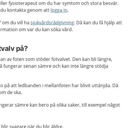
ller fysioterapeut om du har symtom och stora besvär.
 du kontakta genom att
logga in
.
 om du vill ha
sjukvårdsrådgivning
. Då kan du få hjälp att
mation om var du kan söka vård.
tvalv på?
dan av foten som stöder fotvalvet. Den kan bli längre,
 Då fungerar senan sämre och kan inte längre stödja
o på att ledbanden i mellanfoten har blivit uttänjda. Då
som de ska.
ungerar sämre kan bero på olika saker, till exempel något
blir svagare när du blir äldre.