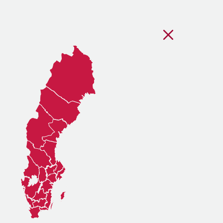
Stäng regionsvälj