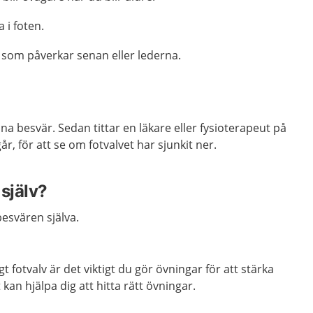
 i foten.
som påverkar senan eller lederna.
ina besvär. Se
dan
titt
ar
en
läkare
eller fysioterapeut
p
å
går
,
för att
se
om
fotvalvet
har
sjunkit ner
.
själv?
 besvären själva.
 fotvalv är det viktigt du gör övningar
för att stärka
kan hjälpa dig att hitta rätt övningar.