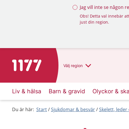
Jag vill inte se någon 
Obs! Detta val innebär att
just din region.
Till startsidan för 1177
Välj
region
Liv & hälsa
Barn & gravid
Olyckor & sk
Du är här:
Start
Sjukdomar & besvär
Skelett, lede