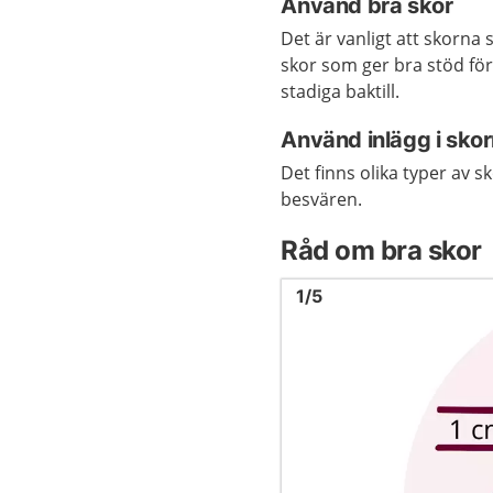
Använd bra skor
Det är vanligt att skorna 
skor som ger bra stöd för
stadiga baktill.
Använd inlägg i sko
Det finns olika typer av s
besvären.
Råd om bra skor
Bild
1
1
/
5