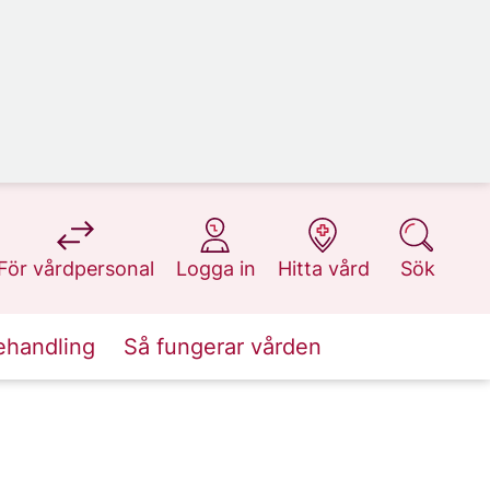
på 1177.se
på 1177.se
på 1177.se
på 1177.se
För vårdpersonal
Logga in
Hitta vård
Sök
ehandling
Så fungerar vården