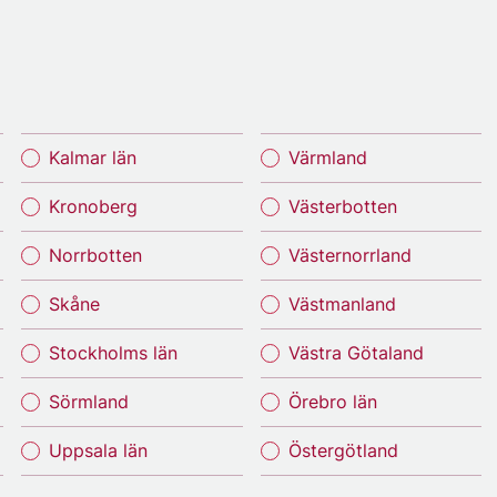
Kalmar län
Värmland
Kronoberg
Västerbotten
Norrbotten
Västernorrland
Skåne
Västmanland
Stockholms län
Västra Götaland
Sörmland
Örebro län
Uppsala län
Östergötland