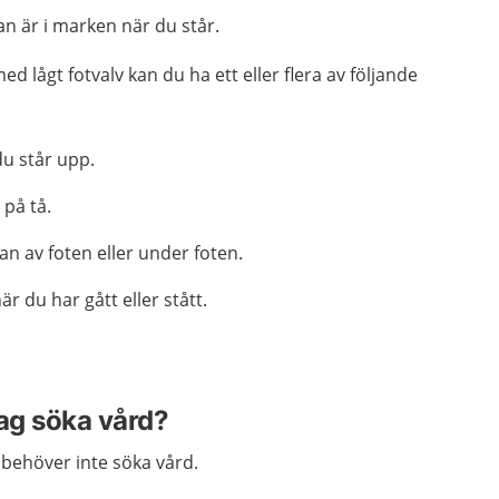
lan är i marken när du står.
 lågt fotvalv kan du ha ett eller flera av följande
du står upp.
 på tå.
an av foten eller under foten.
är du har gått eller stått.
jag söka vård?
v behöver inte söka vård.