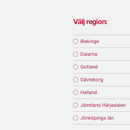
Välj region:
Blekinge
Dalarna
Gotland
Gävleborg
Halland
Jämtland Härjedalen
Jönköpings län