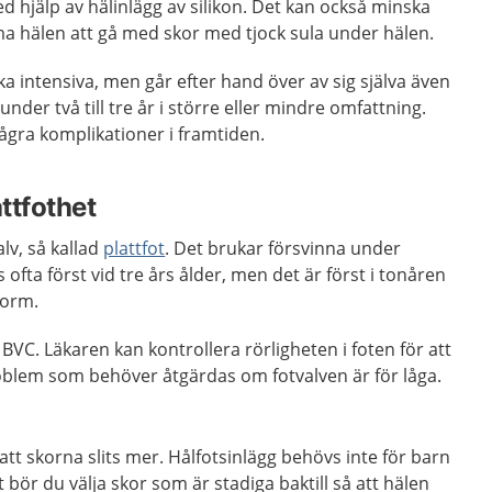
hjälp av hälinlägg av silikon. Det kan också minska
 hälen att gå med skor med tjock sula under hälen.
 intensiva, men går efter hand över av sig själva även
der två till tre år i större eller mindre omfattning.
 några komplikationer i framtiden.
attfothet
lv, så kallad
plattfot
. Det brukar försvinna under
ofta först vid tre års ålder, men det är först i tonåren
form.
BVC. Läkaren kan kontrollera rörligheten i foten för att
oblem som behöver åtgärdas om fotvalven är för låga.
l att skorna slits mer. Hålfotsinlägg behövs inte för barn
bör du välja skor som är stadiga baktill så att hälen