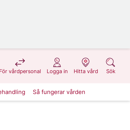
på 1177.se
på 1177.se
på 1177.se
på 1177.se
För vårdpersonal
Logga in
Hitta vård
Sök
ehandling
Så fungerar vården