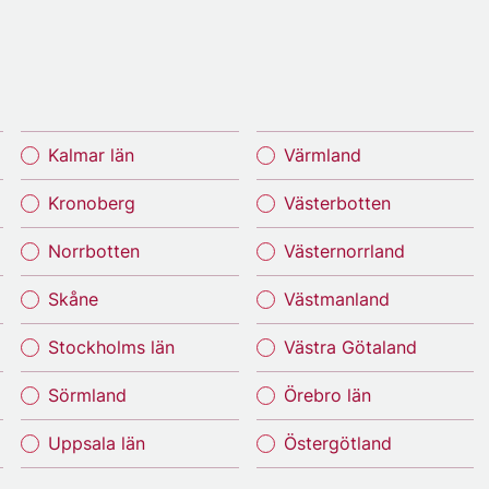
Kalmar län
Värmland
Kronoberg
Västerbotten
Norrbotten
Västernorrland
Skåne
Västmanland
Stockholms län
Västra Götaland
Sörmland
Örebro län
Uppsala län
Östergötland