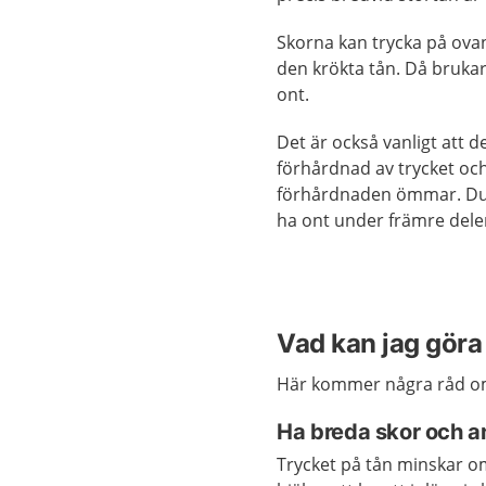
Skorna kan trycka på ova
den krökta tån. Då brukar
ont.
Det är också vanligt att d
förhårdnad av trycket och
förhårdnaden ömmar. Du
ha ont under främre dele
Vad kan jag göra 
Här kommer några råd om 
Ha breda skor och a
Trycket på tån minskar om