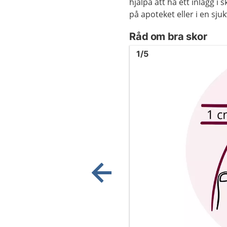
hjälpa att ha ett inlägg i 
på apoteket eller i en sju
Råd om bra skor
Bild
1
1
/
5
Visa föregående bild