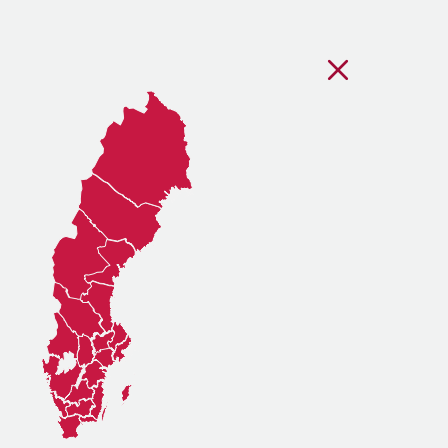
Stäng regionsvälj