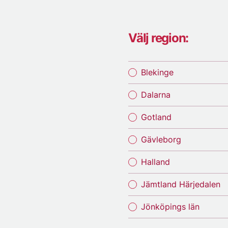
Välj region:
Blekinge
Dalarna
Gotland
Gävleborg
Halland
Jämtland Härjedalen
Jönköpings län