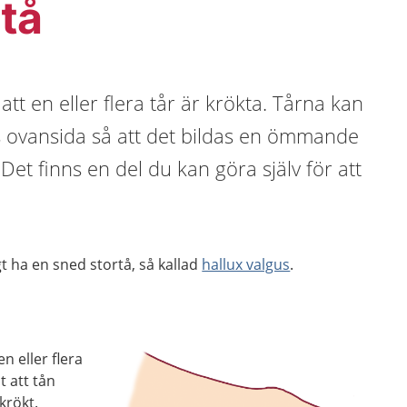
tå
t en eller flera tår är krökta. Tårna kan
 ovansida så att det bildas en ömmande
Det finns en del du kan göra själv för att
gt ha en sned stortå, så kallad
hallux valgus
.
 eller flera
t att tån
krökt.