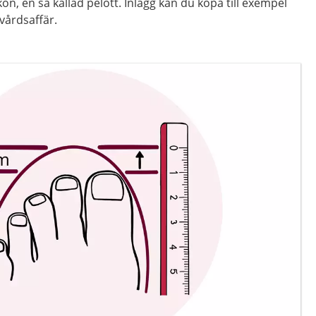
skon, en så kallad pelott. Inlägg kan du köpa till exempel
kvårdsaffär.