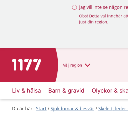
Jag vill inte se någon 
Obs! Detta val innebär att
just din region.
Till startsidan för 1177
Välj
region
Liv & hälsa
Barn & gravid
Olyckor & sk
Du är här:
Start
Sjukdomar & besvär
Skelett, lede