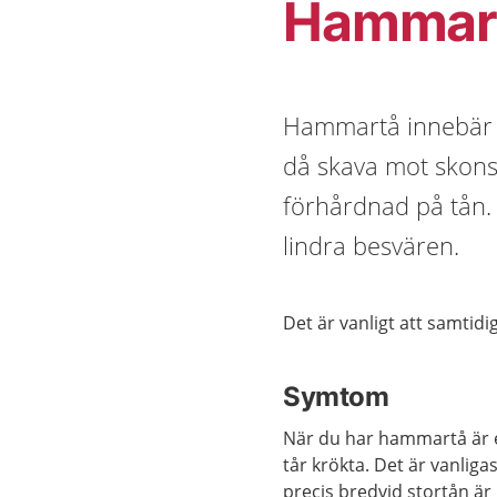
Hammar
Hammartå innebär at
då skava mot skons
förhårdnad på tån. 
lindra besvären.
Det är vanligt att samtidi
Symtom
När du har hammartå är en
tår krökta. Det är vanligas
precis bredvid stortån är 