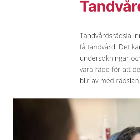
Tandvår
Tandvårdsrädsla inn
få tandvård. Det ka
undersökningar och
vara rädd för att de
blir av med rädslan