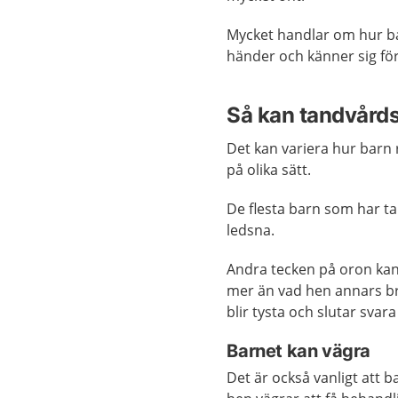
Mycket handlar om hur ba
händer och känner sig fö
Så kan tandvård
Det kan variera hur barn
på olika sätt.
De flesta barn som har ta
ledsna.
Andra tecken på oron kan 
mer än vad hen annars bru
blir tysta och slutar svar
Barnet kan vägra
Det är också vanligt att ba