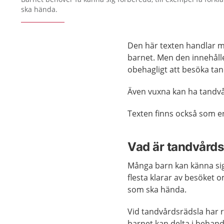
ska hända.
Den här texten handlar me
barnet. Men den innehåller
obehagligt att besöka ta
Även vuxna kan ha tandv
Texten finns också som 
Vad är tandvårds
Många barn kan känna sig 
flesta klarar av besöket 
som ska hända.
Vid tandvårdsrädsla har r
barnet kan delta i behand