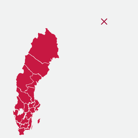
Stäng regionsvälj