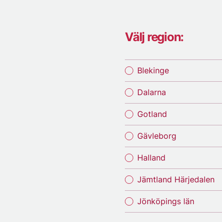
Välj region:
Blekinge
Dalarna
Gotland
Gävleborg
Halland
Jämtland Härjedalen
Jönköpings län