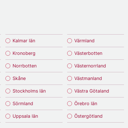
Kalmar län
Värmland
Kronoberg
Västerbotten
Norrbotten
Västernorrland
Skåne
Västmanland
Stockholms län
Västra Götaland
Sörmland
Örebro län
Uppsala län
Östergötland