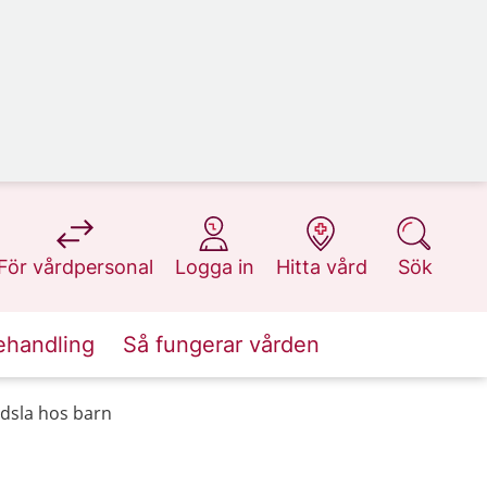
på 1177.se
på 1177.se
på 1177.se
på 1177.se
För vårdpersonal
Logga in
Hitta vård
Sök
ehandling
Så fungerar vården
dsla hos barn