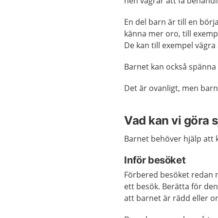
hen vägrar att få behandl
En del barn är till en bö
känna mer oro, till exempe
De kan till exempel vägr
Barnet kan också spänna s
Det är ovanligt, men bar
Vad kan vi göra s
Barnet behöver hjälp att
Inför besöket
Förbered besöket redan när
ett besök. Berätta för d
att barnet är rädd eller or