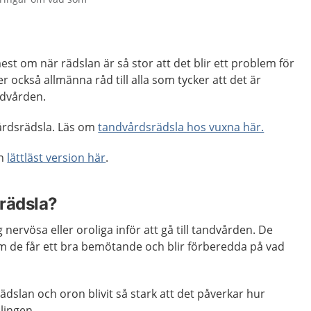
st om när rädslan är så stor att det blir ett problem för
 också allmänna råd till alla som tycker att det är
ndvården.
årdsrädsla. Läs om
tandvårdsrädsla hos vuxna här.
en
lättläst version här
.
rädsla?
nervösa eller oroliga inför att gå till tandvården. De
om de får ett bra bemötande och blir förberedda på vad
ädslan och oron blivit så stark att det påverkar hur
lingen.