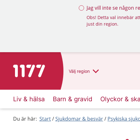
Jag vill inte se någon 
Obs! Detta val innebär att
just din region.
Till startsidan för 1177
Välj
region
Liv & hälsa
Barn & gravid
Olyckor & sk
Du är här:
Start
Sjukdomar & besvär
Psykiska sju