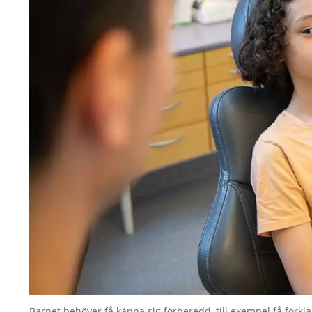
Barnet behöver få känna sig förberedd, till exempel få förk