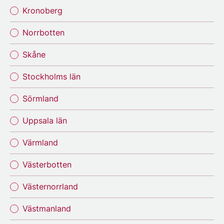
Kronoberg
Norrbotten
Skåne
Stockholms län
Sörmland
Uppsala län
Värmland
Västerbotten
Västernorrland
Västmanland