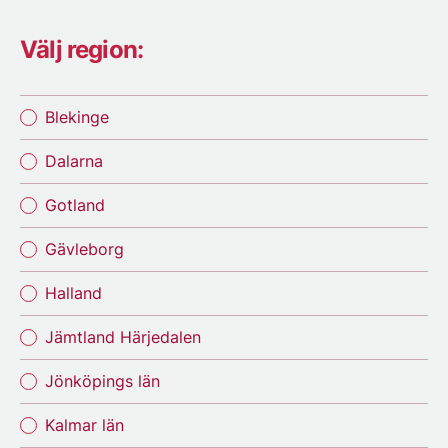
Välj region:
Blekinge
Dalarna
Gotland
Gävleborg
Halland
Jämtland Härjedalen
Jönköpings län
Kalmar län