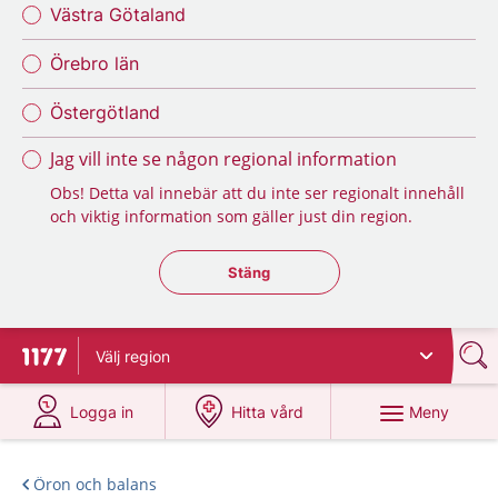
Västra Götaland
Örebro län
Östergötland
Jag vill inte se någon regional information
Obs! Detta val innebär att du inte ser regionalt innehåll
och viktig information som gäller just din region.
Stäng regionsväljaren
Stäng
Välj
region
Till startsidan för 1177
på 1177.se
på 1177.se
Meny
Logga in
Hitta vård
Öron och balans