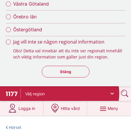
Västra Götaland
Örebro län
Östergötland
Jag vill inte se någon regional information
Obs! Detta val innebär att du inte ser regionalt innehåll
och viktig information som gäller just din region.
Stäng regionsväljaren
Stäng
Välj
region
Till startsidan för 1177
på 1177.se
på 1177.se
Meny
Logga in
Hitta vård
Hörsel