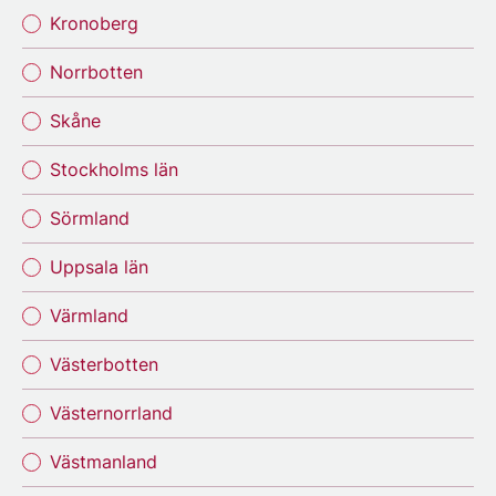
Kronoberg
Norrbotten
Skåne
Stockholms län
Sörmland
Uppsala län
Värmland
Västerbotten
Västernorrland
Västmanland