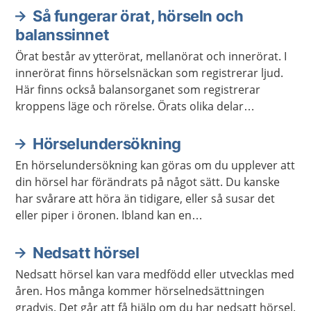
Så fungerar örat, hörseln och
Aktuella artiklar
balanssinnet
Örat består av ytterörat, mellanörat och innerörat. I
innerörat finns hörselsnäckan som registrerar ljud.
Här finns också balansorganet som registrerar
kroppens läge och rörelse. Örats olika delar
Informationen skickas sedan vidare till
hörselcentrum och balanscentrum i hjärnan.
Hörselundersökning
En hörselundersökning kan göras om du upplever att
din hörsel har förändrats på något sätt. Du kanske
har svårare att höra än tidigare, eller så susar det
eller piper i öronen. Ibland kan en
hörselundersökning även ingå i en hälsokontroll.
Nedsatt hörsel
Nedsatt hörsel kan vara medfödd eller utvecklas med
åren. Hos många kommer hörselnedsättningen
gradvis. Det går att få hjälp om du har nedsatt hörsel.