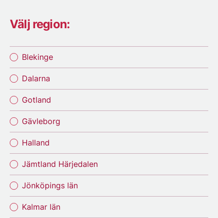
Välj region:
Blekinge
Dalarna
Gotland
Gävleborg
Halland
Jämtland Härjedalen
Jönköpings län
Kalmar län