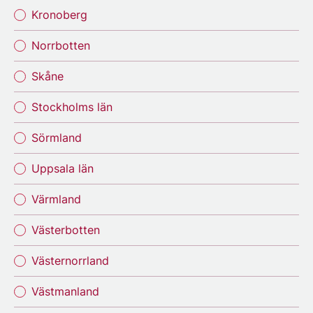
Kronoberg
Norrbotten
Skåne
Stockholms län
Sörmland
Uppsala län
Värmland
Västerbotten
Västernorrland
Västmanland