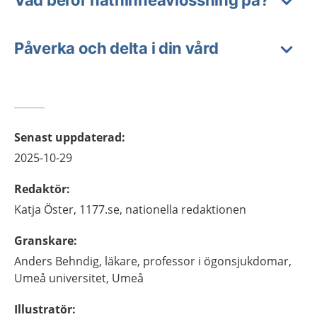
Vad beror näthinneavlossning på?
Påverka och delta i din vård
Senast uppdaterad
:
2025-10-29
Redaktör
:
Katja
Öster,
1177.se, nationella redaktionen
Granskare
:
Anders
Behndig,
läkare, professor i ögonsjukdomar,
Umeå universitet,
Umeå
Illustratör
: