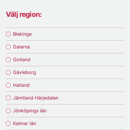
Välj region:
Blekinge
Dalarna
Gotland
Gävleborg
Halland
Jämtland Härjedalen
Jönköpings län
Kalmar län