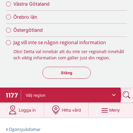
Västra Götaland
Örebro län
Östergötland
Jag vill inte se någon regional information
Obs! Detta val innebär att du inte ser regionalt innehåll
och viktig information som gäller just din region.
Stäng regionsväljaren
Stäng
Välj
region
Till startsidan för 1177
på 1177.se
på 1177.se
Meny
Logga in
Hitta vård
Ögonsjukdomar