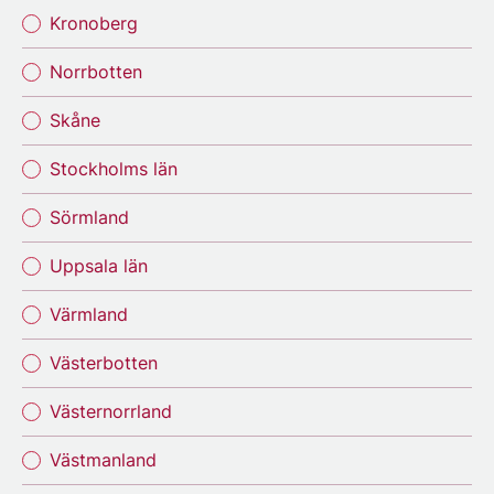
Kronoberg
Norrbotten
Skåne
Stockholms län
Sörmland
Uppsala län
Värmland
Västerbotten
Västernorrland
Västmanland