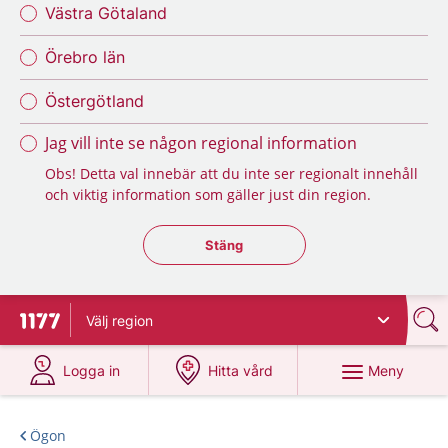
Västra Götaland
Örebro län
Östergötland
Jag vill inte se någon regional information
Obs! Detta val innebär att du inte ser regionalt innehåll
och viktig information som gäller just din region.
Stäng regionsväljaren
Stäng
Välj
region
Till startsidan för 1177
på 1177.se
på 1177.se
Meny
Logga in
Hitta vård
Ögon