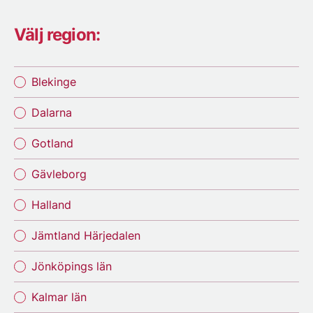
Välj region:
Blekinge
Dalarna
Gotland
Gävleborg
Halland
Jämtland Härjedalen
Jönköpings län
Kalmar län