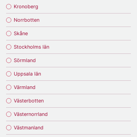
Kronoberg
Norrbotten
Skåne
Stockholms län
Sörmland
Uppsala län
Värmland
Västerbotten
Västernorrland
Västmanland