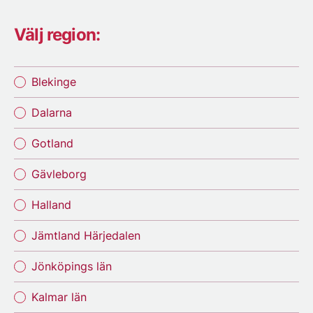
Välj region:
Blekinge
Dalarna
Gotland
Gävleborg
Halland
Jämtland Härjedalen
Jönköpings län
Kalmar län