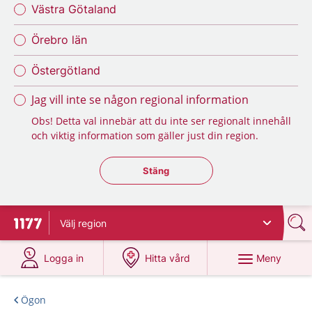
Västra Götaland
Örebro län
Östergötland
Jag vill inte se någon regional information
Obs! Detta val innebär att du inte ser regionalt innehåll
och viktig information som gäller just din region.
Stäng regionsväljaren
Stäng
Välj
region
Till startsidan för 1177
på 1177.se
på 1177.se
Meny
Logga in
Hitta vård
Ögon