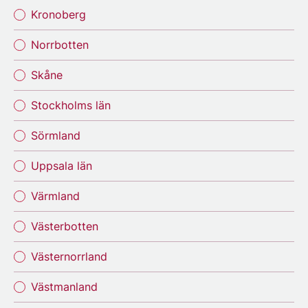
Kronoberg
Norrbotten
Skåne
Stockholms län
Sörmland
Uppsala län
Värmland
Västerbotten
Västernorrland
Västmanland