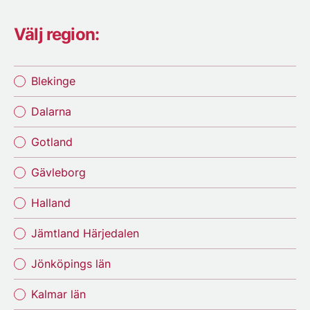
Välj region:
Blekinge
Dalarna
Gotland
Gävleborg
Halland
Jämtland Härjedalen
Jönköpings län
Kalmar län