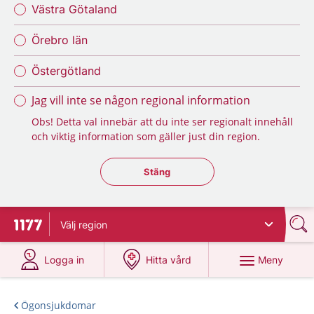
Västra Götaland
Örebro län
Östergötland
Jag vill inte se någon regional information
Obs! Detta val innebär att du inte ser regionalt innehåll
och viktig information som gäller just din region.
Stäng regionsväljaren
Stäng
Välj
region
Till startsidan för 1177
på 1177.se
på 1177.se
Meny
Logga in
Hitta vård
Ögonsjukdomar