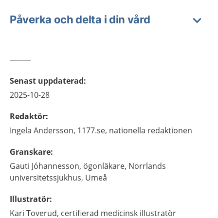
Påverka och delta i din vård
Senast uppdaterad
:
2025-10-28
Redaktör
:
Ingela
Andersson,
1177.se, nationella redaktionen
Granskare
:
Gauti
Jóhannesson,
ögonläkare,
Norrlands
universitetssjukhus,
Umeå
Illustratör
:
Kari
Toverud,
certifierad medicinsk illustratör